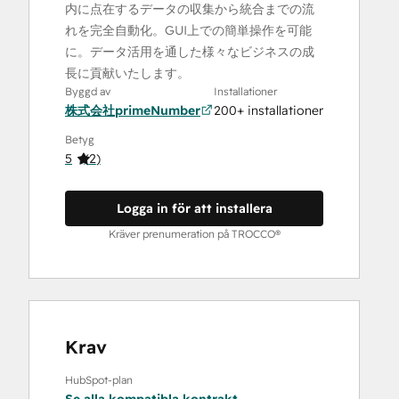
内に点在するデータの収集から統合までの流
れを完全自動化。GUI上での簡単操作を可能
に。データ活用を通した様々なビジネスの成
長に貢献いたします。
Byggd av
Installationer
株式会社primeNumber
200+ installationer
Betyg
5
(
2
)
Logga in för att installera
Kräver prenumeration på TROCCO®
Krav
HubSpot-plan