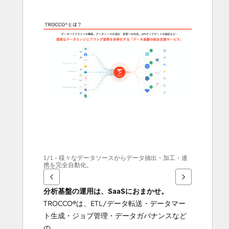
att
se
andra
alternativ
1/1 - 様々なデータソースからデータ抽出・加工・連
携を完全自動化。
分析基盤の運用は、SaaSにおまかせ。
TROCCO®は、ETL/データ転送・データマー
ト生成・ジョブ管理・データガバナンスなど
の