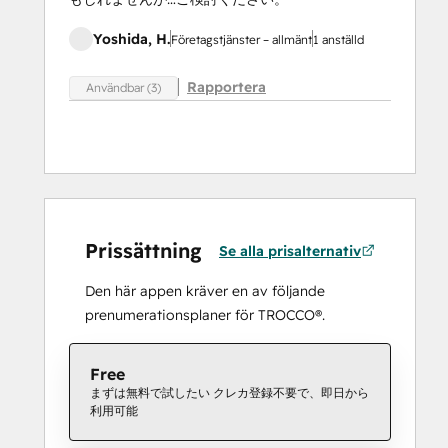
Yoshida, H.
Företagstjänster – allmänt
1 anställd
Rapportera
Användbar (3)
Prissättning
Se alla prisalternativ
Den här appen kräver en av följande
prenumerationsplaner för TROCCO®.
Free
まずは無料で試したい クレカ登録不要で、即日から
利用可能