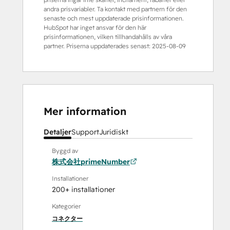
andra prisvariabler. Ta kontakt med partnern för den
senaste och mest uppdaterade prisinformationen.
HubSpot har inget ansvar för den här
prisinformationen, vilken tillhandahålls av våra
partner. Priserna uppdaterades senast:
2025-08-09
Mer information
Detaljer
Support
Juridiskt
Byggd av
株式会社primeNumber
Installationer
200+ installationer
Kategorier
コネクター