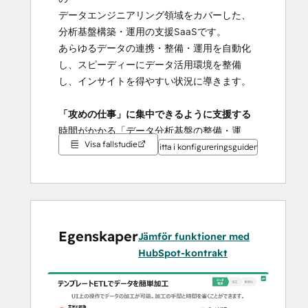
データエンジニアリング領域をカバーした、
分析基盤構築・運用の支援SaaSです。
あらゆるデータの連携・整備・運用を自動化
し、スピーディーにデータ活用環境を整備
し、インサイトを得やすい状況に導きます。
「攻めの仕事」に集中できるように支援する
時間がかかる「データ分析基盤の整備・運
Visa fallstudie
用」は、私たちの仕事です。すべてのデータ
Titta i konfigureringsguiden
エンジニアが、攻めのデータ分析に集中でき
るように。
Egenskaper
Jämför funktioner med
HubSpot-kontrakt