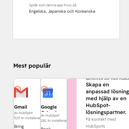
Språk som denna app finns på
Engelska
,
Japanska
och
Koreanska
Mest populär
BEHÖVER DU MER HJÄL
Skapa en
anpassad lösning
med hjälp av en
HubSpot-
Gmail
Google
lösningspartner.
Calendar
Av HubSpot
Av HubSpot
525 tn installerar
Få kontakt med
281 tn installerar
HubSpots
Bring