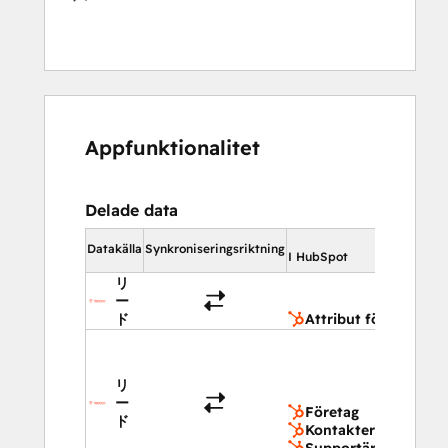
Appfunktionalitet
Delade data
I HubSpot
Datakälla
Synkroniseringsriktning
I HubSpot
リ
Attribu
ー
affärer
ド
Attribut för affärer
Företa
Kontak
Suppo
リ
Produ
ー
Företag
ド
Kontakter