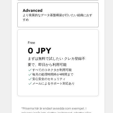
Advanced
より発展的なデータ基盤構築が行いたい組織におす
すめ
Free
0 JPY
まずは無料で試したい クレカ登録不
要で、即日から利用可能
すべてのコネクタが利用可能
毎月の処理時間枠が4時間まで
安心安全のセキュリティ
メールによるサポート対応あり
*Priserna här är endast avsedda som exempel. I
priserna ingår inte skatter, incitament, rabatter eller