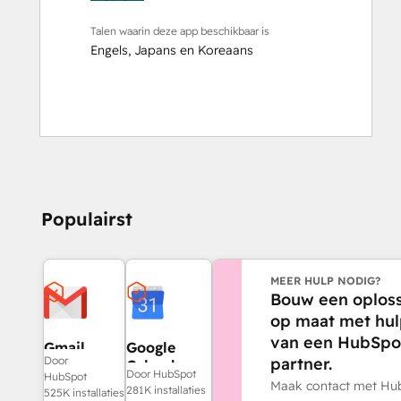
Talen waarin deze app beschikbaar is
Engels
,
Japans
en
Koreaans
Populairst
MEER HULP NODIG?
Bouw een oploss
op maat met hu
van een HubSpo
Gmail
Google
partner.
Door
Calendar
Door HubSpot
HubSpot
Maak contact met Hu
281K installaties
525K installaties