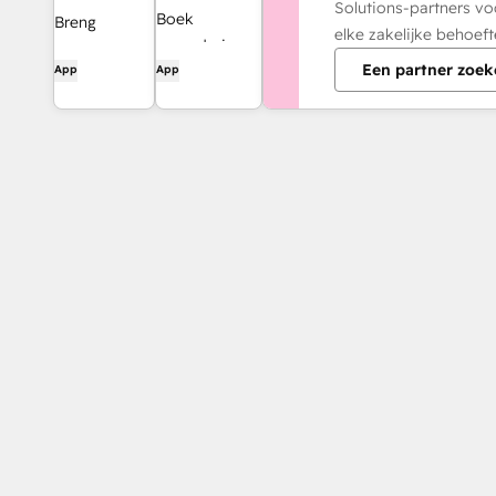
Solutions-partners vo
Boek
Breng
elke zakelijke behoeft
vergaderingen
HubSpot
Een partner zoek
App
App
snel en
naar je inbox
eenvoudig
met de
met HubSpot
HubSpot-
en Google
integratie
Agenda.
voor Gmail.