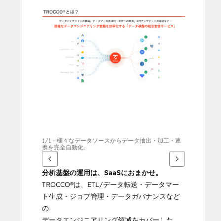
andere
items
weer
te
geven
1/1 - 様々なデータソースからデータ抽出・加工・連
携を完全自動化。
分析基盤の運用は、SaaSにおまかせ。
TROCCO®は、ETL/データ転送・データマー
ト生成・ジョブ管理・データガバナンスなど
の
データエンジニアリング領域をカバーした、