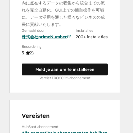
内に点在するデータの収集から統合までの流
れを完全自動化。GUI上での簡単操作を可能
に。データ活用を通した様々なビジネスの成
長に貢献いたします。
Gemaakt door
Installaties
株式会社primeNumber
200+ installaties
Beoordeling
5
(
2
)
Meld je aan om te installeren
Vereist TROCCO®-abonnement
Vereisten
HubSpot-abonnement