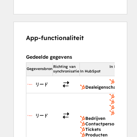
App-functionaliteit
Gedeelde gegevens
Richting van
In HubSpot
Gegevensbron
synchronisatie
In HubSpot
Dealeigen
リード
Dealeigenschappen
Bedrijven
Contactpe
Tickets
Producten
リード
Bedrijven
Contactpersonen
Tickets
Producten