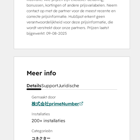
bonussen, kortingen of andere prijsvariabelen. Neem
contact op met de partner voor de meest recente en
correcte prijsinformatie. HubSpot erkent geen
verantwoordelijkheid voor deze prijsinformatie, die
wordt verstrekt door onze partners. Prijzen laatst
bijgewerkt:
09-08-2025
Meer info
Details
Support
Juridische
Gemaakt door
株式会社primeNumber
Installaties
200+ installaties
Categorieën
コネクター