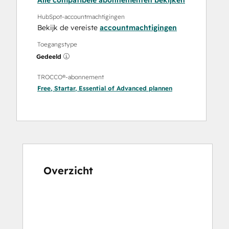
Alle compatibele abonnementen bekijken
HubSpot-accountmachtigingen
Bekijk de vereiste
accountmachtigingen
Toegangstype
Gedeeld
TROCCO®-abonnement
Free
,
Startar
,
Essential
of
Advanced
plannen
Overzicht
Gebruik
de
pijltoetsen
om