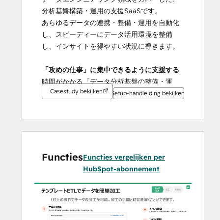
分析基盤構築・運用の支援SaaSです。
あらゆるデータの連携・整備・運用を自動化
し、スピーディーにデータ活用環境を整備
し、インサイトを得やすい状況に導きます。
「攻めの仕事」に集中できるように支援する
時間がかかる「データ分析基盤の整備・運
Casestudy bekijken
用」は、私たちの仕事です。すべてのデータ
Setup-handleiding bekijken
エンジニアが、攻めのデータ分析に集中でき
るように。
Functies
Functies vergelijken per
HubSpot-abonnement