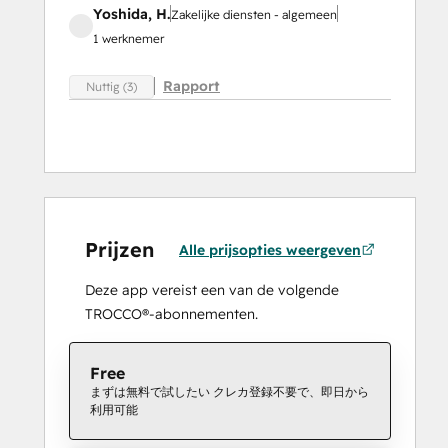
Yoshida, H.
Zakelijke diensten - algemeen
1 werknemer
Rapport
Nuttig (3)
Prijzen
Alle prijsopties weergeven
Deze app vereist een van de volgende
TROCCO®-abonnementen.
Free
まずは無料で試したい クレカ登録不要で、即日から
利用可能