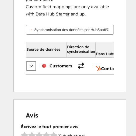
Custom field mappings are only available
with Data Hub Starter and up.
Synchronisation des données par HubSpot
Dans
Direction de
Source de données
HubS
synchronisation
Dans HubSpot
Co
Customers
Contacts
Avis
Écrivez le tout premier avis
(0 évaluation)