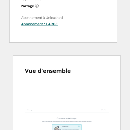
Partagé
Abonnement à Unleashed
Abonnement :
LARGE
Vue d'ensemble
Utilisez
les
touches
de
flèches
pour
voir