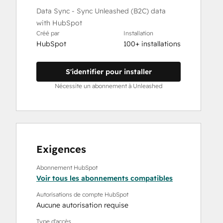
Data Sync - Sync Unleashed (B2C) data
with HubSpot
Créé par
Installation
HubSpot
100+ installations
S'identifier pour installer
Nécessite un abonnement à Unleashed
Exigences
Abonnement HubSpot
Voir tous les abonnements compatibles
Autorisations de compte HubSpot
Aucune autorisation requise
Type d'accès