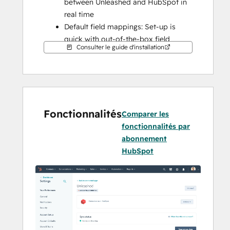
between Unleashed and HubSpot in 
real time
Default field mappings: Set-up is 
quick with out-of-the-box field 
Consulter le guide d'installation
mappings already created for you
Historical syncing: Your existing data 
will sync right away, and updates will 
sync as they happen
Note: this is optimized for a B2C sync. 
Fonctionnalités
Comparer les
HubSpot contacts will create and sync to 
fonctionnalités par
separate customer records in Unleashed.
abonnement
HubSpot
For B2B syncing from HubSpot to 
Unleashed - make sure to sync only one 
contact record per company.