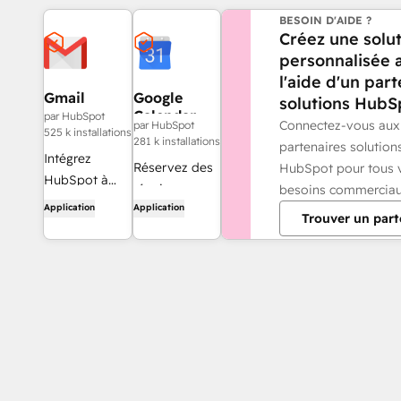
BESOIN D'AIDE ?
Créez une solu
personnalisée 
l'aide d'un par
Gmail
Google
solutions HubS
Calendar
par HubSpot
Connectez-vous aux
par HubSpot
525 k installations
281 k installations
partenaires solution
Intégrez
Réservez des
HubSpot pour tous 
HubSpot à
réunions
besoins commerciau
votre boîte de
Application
Application
rapidement et
Trouver un part
réception
facilement
grâce à
avec HubSpot
l'intégration
et Google
Gmail.
Calendar.