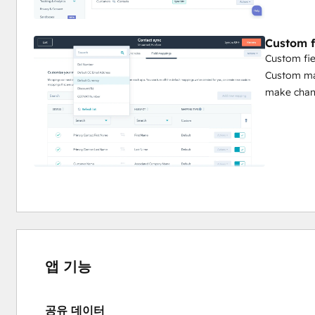
Custom f
Custom fie
Custom map
make chang
앱 기능
공유 데이터