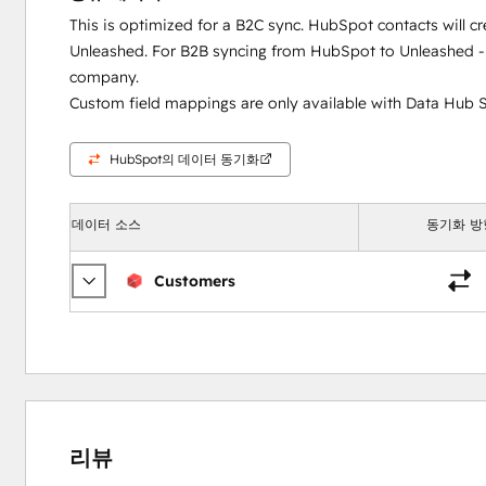
This is optimized for a B2C sync. HubSpot contacts will c
Unleashed. For B2B syncing from HubSpot to Unleashed - 
company.
Custom field mappings are only available with Data Hub S
HubSpot의 데이터 동기화
데이터 소스
동기화 방
Customers
리뷰