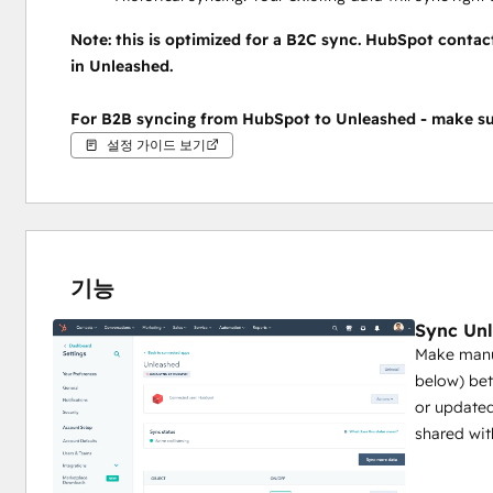
Note: this is optimized for a B2C sync. HubSpot contac
in Unleashed.
For B2B syncing from HubSpot to Unleashed - make su
설정 가이드 보기
기능
Sync Unl
Make manua
below) be
or updated
shared wit