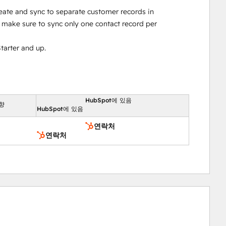
reate and sync to separate customer records in
make sure to sync only one contact record per
tarter and up.
HubSpot에 있음
향
HubSpot에 있음
연락처
연락처