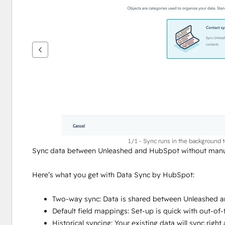
을
보
려
면
화
살
표
키
를
사
용
하
1/1 - Sync runs in the background 
Sync data between Unleashed and HubSpot without manua
십
시
Here’s what you get with Data Sync by HubSpot:
오.
Two-way sync: Data is shared between Unleashed a
Default field mappings: Set-up is quick with out-of
Historical syncing: Your existing data will sync rig