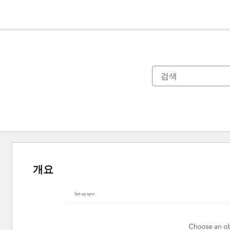
개요
다
른
항
목