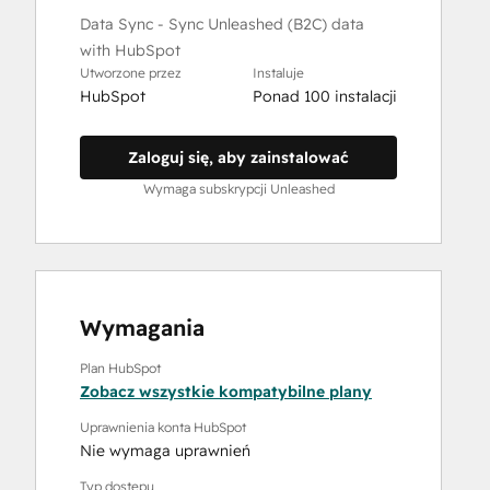
Data Sync - Sync Unleashed (B2C) data
with HubSpot
Utworzone przez
Instaluje
HubSpot
Ponad 100 instalacji
Zaloguj się, aby zainstalować
Wymaga subskrypcji Unleashed
Wymagania
Plan HubSpot
Zobacz wszystkie kompatybilne plany
Uprawnienia konta HubSpot
Nie wymaga uprawnień
Typ dostępu