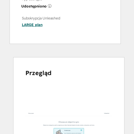
Udostępniono
Subskrypcja Unleashed
LARGE
plan
Przegląd
Użyj
klawiszy
strzałek,
aby
przeglądać
inne
elementy