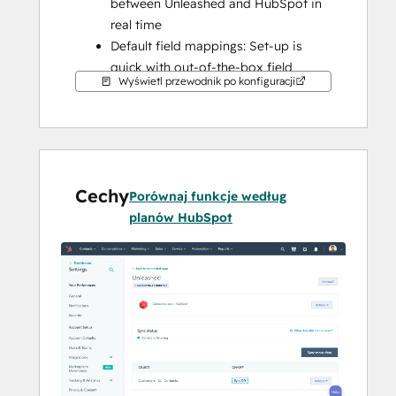
between Unleashed and HubSpot in 
real time
Default field mappings: Set-up is 
quick with out-of-the-box field 
Wyświetl przewodnik po konfiguracji
mappings already created for you
Historical syncing: Your existing data 
will sync right away, and updates will 
sync as they happen
Note: this is optimized for a B2C sync. 
Cechy
Porównaj funkcje według
HubSpot contacts will create and sync to 
planów HubSpot
separate customer records in Unleashed.
For B2B syncing from HubSpot to 
Unleashed - make sure to sync only one 
contact record per company.