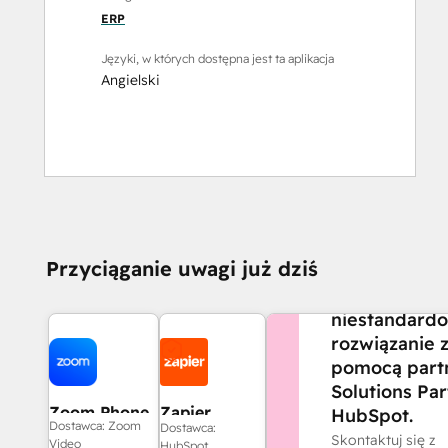
ERP
Języki, w których dostępna jest ta aplikacja
Angielski
CZY POTRZEBUJE
Przyciąganie uwagi już dziś
POMOCY?
Stwórz
niestandard
rozwiązanie 
pomocą part
Solutions Par
Zoom Phone
Zapier
HubSpot.
Dostawca: Zoom
Dostawca:
for HubSpot
Skontaktuj się z
Video
HubSpot