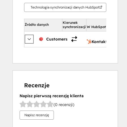
Technologia synchronizacji danych HubSpot
Kierunek
W HubS
Źródło danych
synchronizacji
W HubSpot
Kon
Customers
Kontakty
Recenzje
Napisz pierwszą recenzję klienta
(0 recenzji)
Napisz recenzję