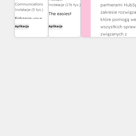
Communications
partnerami HubS
Instalacje (176 tys.)
Instalacje (5 tys.)
zakresie rozwiąza
The easiest
Enhance your
które pomogą w
way to
HubSpot
wszystkich spra
Aplikacja
Aplikacja
automate and
experience and
związanych z
connect
streamline your
działalnością.
HubSpot to
workflows.
8,000+ apps
Znajdź partn