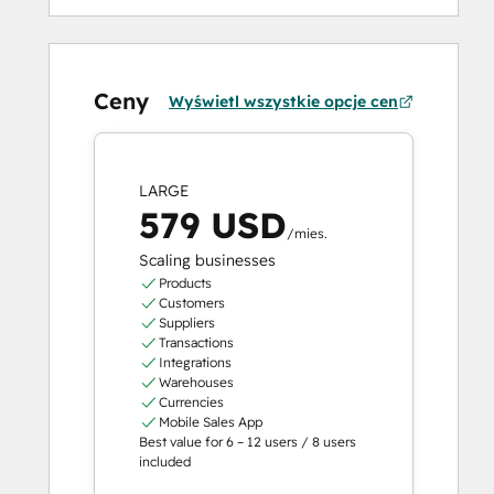
Ceny
Wyświetl wszystkie opcje cen
LARGE
579 USD
/mies.
Scaling businesses
Products
Customers
Suppliers
Transactions
Integrations
Warehouses
Currencies
Mobile Sales App
Best value for 6 – 12 users / 8 users
included