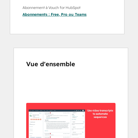
Abonnement à Vouch for HubSpot
Abonnements :
Free
,
Pro
ou
Teams
Vue d'ensemble
Utilisez
les
touches
de
flèches
pour
voir
d'autres
éléments