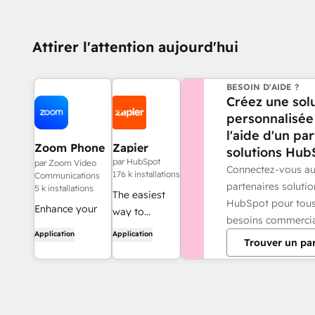
Attirer l'attention aujourd'hui
BESOIN D'AIDE ?
Créez une sol
personnalisée
l'aide d'un pa
Zoom Phone
Zapier
solutions Hub
for HubSpot
par HubSpot
par Zoom Video
Connectez-vous a
176 k installations
Communications
partenaires solutio
5 k installations
The easiest
HubSpot pour tou
Enhance your
way to
besoins commerci
HubSpot
automate and
Application
Application
Trouver un pa
experience and
connect
streamline your
HubSpot to
workflows.
8,000+ apps