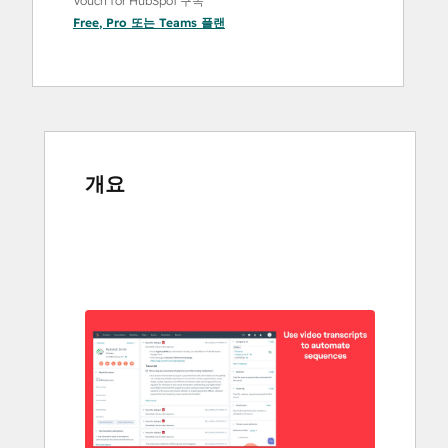
Vouch for HubSpot 구독
Free
,
Pro
또는
Teams
플랜
개요
다
른
항
목
을
보
려
면
화
살