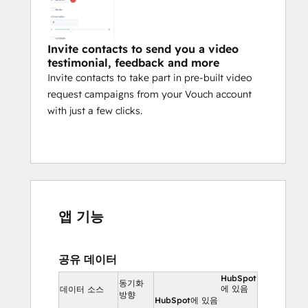
Invite contacts to send you a video
testimonial, feedback and more
Invite contacts to take part in pre-built video
request campaigns from your Vouch account
with just a few clicks.
앱 기능
공유 데이터
HubSpot
동기화
에 있음
데이터 소스
방향
HubSpot에 있음