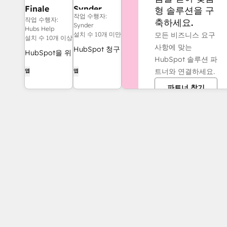
Finale
Synder
형 솔루션을 구
작업 수행자:
Composer
작업 수행자:
축하세요.
Synder
Hubs Help
모든 비즈니스 요구
설치 수 10개 미만
설치 수 10개 이상
사항에 맞는
HubSpot 청구
HubSpot을 위
HubSpot 솔루션 파
서를
해 제작된 AI
트너와 연결하세요.
앱
앱
QuickBooks,
생성 웹 콘텐
NetSuite 또는
파트너 찾기
츠.
Xero와 동기화
하세요 — 발생
주의 및 수익
인식 기능 포함