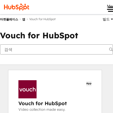
Me
빌드
Vouch for HubSpot
마켓플레이스
앱
Vouch for HubSpot
App
Vouch for HubSpot
Video collection made easy.