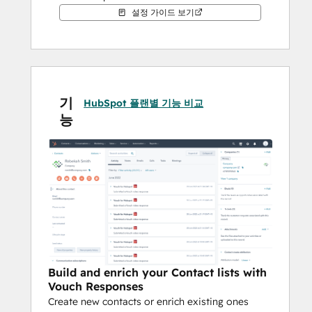
user’s profile. With the Vouch x HubSpot 
설정 가이드 보기
integration, you can also seamlessly add 
your best content to your website, sales 
and marketing channels. 
Whatever your HubSpot goals, Vouch helps 
기
HubSpot 플랜별 기능 비교
you reach them with video. 
능
Build and enrich your Contact lists with
Vouch Responses
Create new contacts or enrich existing ones