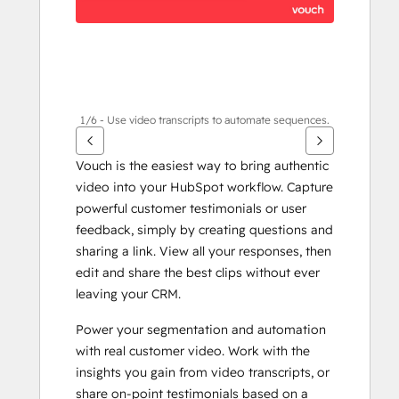
표
키
를
사
용
하
1/6 - Use video transcripts to automate sequences.
십
시
Vouch is the easiest way to bring authentic 
오.
video into your HubSpot workflow. Capture 
powerful customer testimonials or user 
feedback, simply by creating questions and 
sharing a link. View all your responses, then 
edit and share the best clips without ever 
leaving your CRM.
Power your segmentation and automation 
with real customer video. Work with the 
insights you gain from video transcripts, or 
share on-point testimonials based on a 