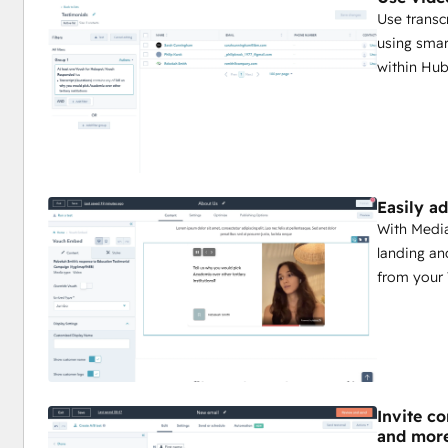
Use transc
using smar
within Hu
Easily a
With Media
landing an
from your 
Invite c
and mor