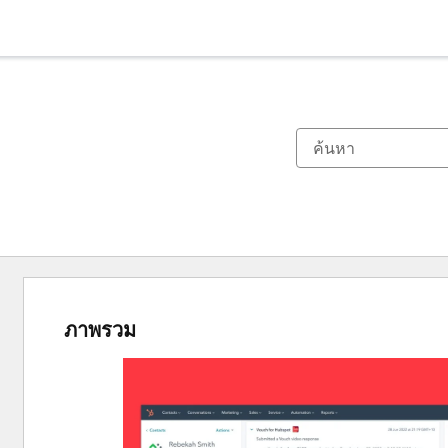
ภาพรวม
ใช้
ปุ่ม
ลูก
ศร