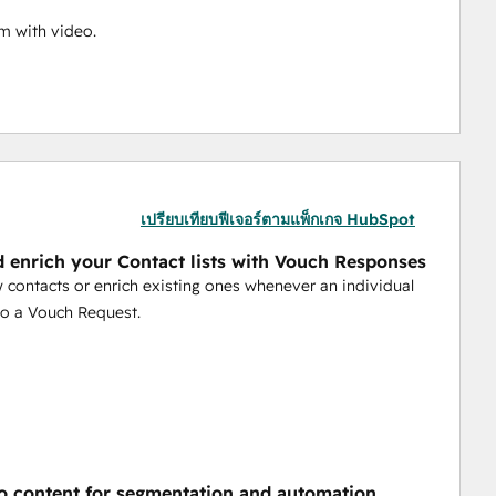
 with video. 
เปรียบเทียบฟีเจอร์ตามแพ็กเกจ HubSpot
d enrich your Contact lists with Vouch Responses
 contacts or enrich existing ones whenever an individual
to a Vouch Request.
o content for segmentation and automation