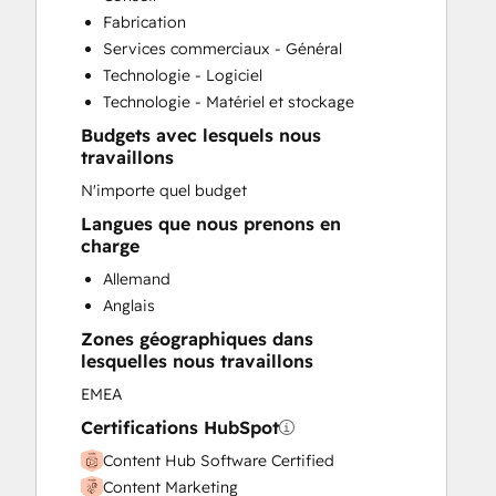
Custom API Integrations
Fabrication
Customer Marketing
Services commerciaux - Général
Email Marketing
Technologie - Logiciel
Full Inbound Marketing Services
Technologie - Matériel et stockage
HubSpot Onboarding
Budgets avec lesquels nous
Paid Advertising
travaillons
Sales and Marketing Alignment
N'importe quel budget
Sales Enablement
Search Engine Optimization
Langues que nous prenons en
charge
Website Design
Allemand
Anglais
Zones géographiques dans
lesquelles nous travaillons
EMEA
Certifications HubSpot
Content Hub Software Certified
Content Marketing