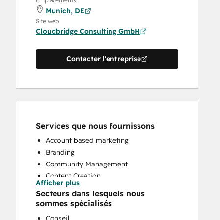
Emplacements
Munich, DE
Site web
Cloudbridge Consulting GmbH
Contacter l'entreprise
Services que nous fournissons
Account based marketing
Branding
Community Management
Content Creation
Afficher plus
Conversational Marketing
Secteurs dans lesquels nous
CRM Implementation
sommes spécialisés
CRM Migration
Conseil