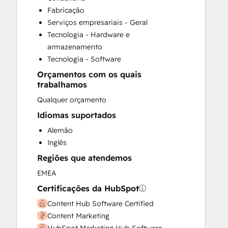
Custom API Integrations
Fabricação
Customer Marketing
Serviços empresariais - Geral
Email Marketing
Tecnologia - Hardware e
Full Inbound Marketing Services
armazenamento
HubSpot Onboarding
Tecnologia - Software
Paid Advertising
Orçamentos com os quais
Sales and Marketing Alignment
trabalhamos
Sales Enablement
Qualquer orçamento
Search Engine Optimization
Website Design
Idiomas suportados
Alemão
Inglês
Regiões que atendemos
EMEA
Certificações da HubSpot
Content Hub Software Certified
Content Marketing