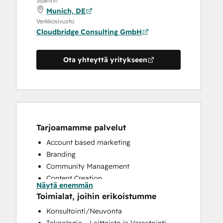
Sijainnit
Munich, DE
Verkkosivusto
Cloudbridge Consulting GmbH
Ota yhteyttä yritykseen
Tarjoamamme palvelut
Account based marketing
Branding
Community Management
Content Creation
Näytä enemmän
Conversational Marketing
Toimialat, joihin erikoistumme
CRM Implementation
Konsultointi/Neuvonta
CRM Migration