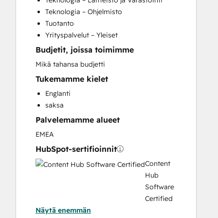
Teknologia – Laitteisto ja Varastointi
Custom API Integrations
Teknologia – Ohjelmisto
Customer Marketing
Tuotanto
Email Marketing
Yrityspalvelut – Yleiset
Full Inbound Marketing Services
Budjetit, joissa toimimme
HubSpot Onboarding
Paid Advertising
Mikä tahansa budjetti
Sales and Marketing Alignment
Tukemamme kielet
Sales Enablement
Englanti
Search Engine Optimization
saksa
Website Design
Palvelemamme alueet
EMEA
HubSpot-sertifioinnit
Content
Hub
Software
Certified
Näytä enemmän
Content Marketing