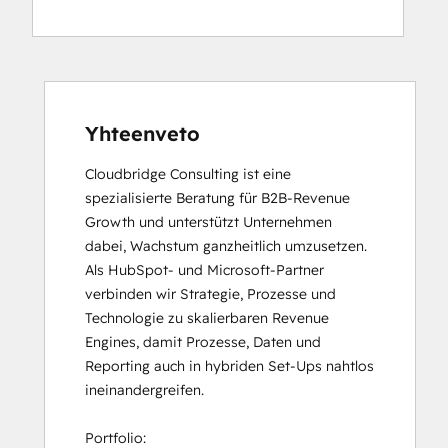
HubSpot
Marketing
Hub
Software
Certification
HubSpot Sales
Yhteenveto
Software
Cloudbridge Consulting ist eine 
HubSpot
spezialisierte Beratung für B2B-Revenue 
Solutions
Growth und unterstützt Unternehmen 
Partner
dabei, Wachstum ganzheitlich umzusetzen. 
Service Hub
Als HubSpot- und Microsoft-Partner 
Software
verbinden wir Strategie, Prozesse und 
Technologie zu skalierbaren Revenue 
Engines, damit Prozesse, Daten und 
Reporting auch in hybriden Set-Ups nahtlos 
ineinandergreifen.

Portfolio: 
