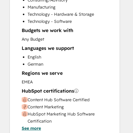
Consulting/Advisory
Custom API Integrations
Manufacturing
Customer Marketing
Technology - Hardware & Storage
Email Marketing
Technology - Software
Full Inbound Marketing Services
Budgets we work with
HubSpot Onboarding
Paid Advertising
Any Budget
Sales and Marketing Alignment
Languages we support
Sales Enablement
English
Search Engine Optimization
German
Website Design
Regions we serve
EMEA
HubSpot certifications
Content Hub Software Certified
Content Marketing
HubSpot Marketing Hub Software
Certification
See more
HubSpot Sales Software