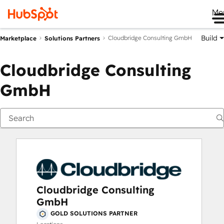
Me
Build
Cloudbridge Consulting GmbH
Marketplace
Solutions Partners
Cloudbridge Consulting
GmbH
Cloudbridge Consulting
GmbH
GOLD SOLUTIONS PARTNER