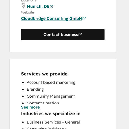
Locations
Munich, DE
Website
Cloudbridge Consulting GmbH
Contact business
Services we provide
Account based marketing
Branding
Community Management
Content Creation
See more
Conversational Marketing
Industries we specialize in
CRM Implementation
Business Services - General
CRM Migration