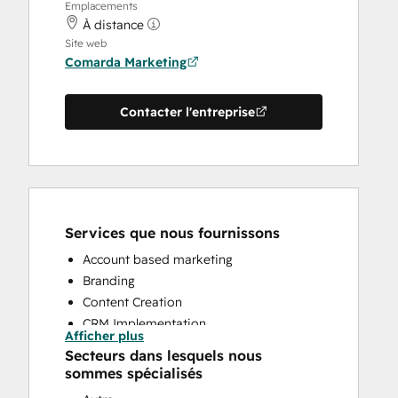
Emplacements
À distance
Site web
Comarda Marketing
Contacter l'entreprise
Services que nous fournissons
Account based marketing
Branding
Content Creation
CRM Implementation
Afficher plus
Customer Marketing
Secteurs dans lesquels nous
Email Marketing
sommes spécialisés
Full Inbound Marketing Services