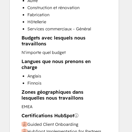
Autre
Paid Advertising
Construction et rénovation
Programmable Automation
Fabrication
Sales and Marketing Alignment
Hôtellerie
Sales Enablement
Services commerciaux - Général
Website Design
Budgets avec lesquels nous
travaillons
N'importe quel budget
Langues que nous prenons en
charge
Anglais
Finnois
Zones géographiques dans
lesquelles nous travaillons
EMEA
Certifications HubSpot
Guided Client Onboarding
HubSpot Implementation for Partners