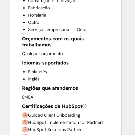
Construção e renovação
Paid Advertising
Fabricação
Programmable Automation
Hotelaria
Sales and Marketing Alignment
Outro
Sales Enablement
Serviços empresariais - Geral
Website Design
Orçamentos com os quais
trabalhamos
Qualquer orçamento
Idiomas suportados
Finlandês
Inglês
Regiões que atendemos
EMEA
Certificações da HubSpot
Guided Client Onboarding
HubSpot Implementation for Partners
HubSpot Solutions Partner