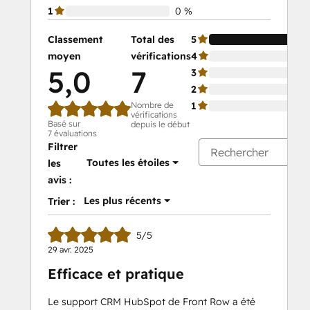
1
0 %
Classement
Total des
5
moyen
vérifications
4
5,0
7
3
2
Nombre de
1
vérifications
Basé sur
depuis le début
7 évaluations
Filtrer
Toutes les étoiles
les
avis :
Les plus récents
Trier :
5/5
29 avr. 2025
Efficace et pratique
Le support CRM HubSpot de Front Row a été