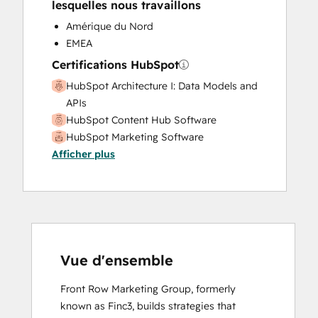
lesquelles nous travaillons
Amérique du Nord
EMEA
Certifications HubSpot
HubSpot Architecture I: Data Models and
APIs
HubSpot Content Hub Software
HubSpot Marketing Software
Afficher plus
HubSpot Reporting
HubSpot Sales Hub Software
Certification
HubSpot Solutions Partner
Inbound Marketing
Inbound Sales
Sales Enablement
Vue d'ensemble
Front Row Marketing Group, formerly 
known as Finc3, builds strategies that 