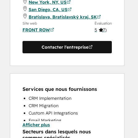
New York, NY, US
San Diego, CA, US
Bratislava, Bratislavský kraj, SK
Site web
Évaluation
FRONT ROW
5
(
7
)
Contacter l'entreprise
Services que nous fournissons
CRM Implementation
CRM Migration
Custom API Integrations
Email Marketing
Afficher plus
Sales and Marketing Alignment
Secteurs dans lesquels nous
Sales Enablement
sommes spécialisés