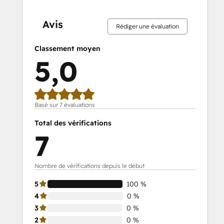
0 %
0 %
0 %
0 %
100 %
0 %
0 %
0 %
0 %
100 %
effectué
effectué
effectué
effectué
effectué
effectué
effectué
effectué
effectué
effectué
Avis
Rédiger une évaluation
Classement moyen
5,0
Basé sur 7 évaluations
Total des vérifications
7
Nombre de vérifications depuis le début
5
100 %
4
0 %
3
0 %
2
0 %