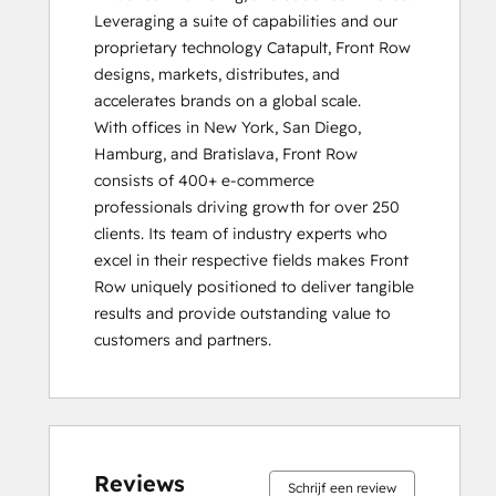
Leveraging a suite of capabilities and our 
proprietary technology Catapult, Front Row 
designs, markets, distributes, and 
accelerates brands on a global scale.  

With offices in New York, San Diego, 
Hamburg, and Bratislava, Front Row 
consists of 400+ e-commerce 
professionals driving growth for over 250 
clients. Its team of industry experts who 
excel in their respective fields makes Front 
Row uniquely positioned to deliver tangible 
results and provide outstanding value to 
customers and partners.
0%
0%
0%
0%
100%
0%
0%
0%
0%
100%
voltooid
voltooid
voltooid
voltooid
voltooid
voltooid
voltooid
voltooid
voltooid
voltooid
Reviews
Schrijf een review