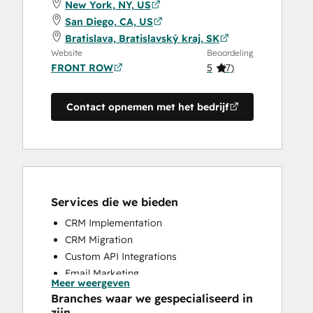
New York, NY, US
San Diego, CA, US
Bratislava, Bratislavský kraj, SK
Website
Beoordeling
FRONT ROW
5
(
7
)
Contact opnemen met het bedrijf
Services die we bieden
CRM Implementation
CRM Migration
Custom API Integrations
Email Marketing
Meer weergeven
Sales and Marketing Alignment
Branches waar we gespecialiseerd in
Sales Enablement
zijn