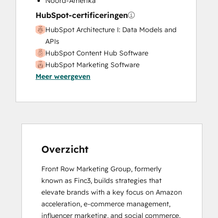
Noord-Amerika
HubSpot-certificeringen
HubSpot Architecture I: Data Models and
APIs
HubSpot Content Hub Software
HubSpot Marketing Software
Meer weergeven
HubSpot Reporting
HubSpot Sales Hub Software
Certification
HubSpot Solutions Partner
Inbound Marketing
Inbound Sales
Sales Enablement
Overzicht
Front Row Marketing Group, formerly 
known as Finc3, builds strategies that 
elevate brands with a key focus on Amazon 
acceleration, e-commerce management, 
influencer marketing, and social commerce. 