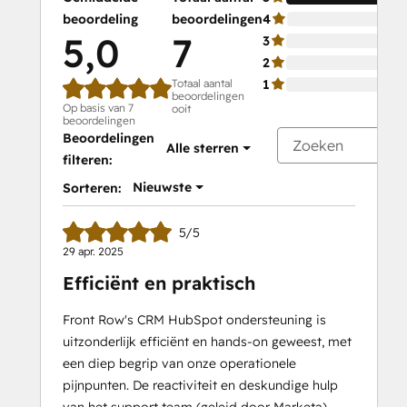
beoordeling
beoordelingen
4
5,0
7
3
2
Totaal aantal
1
beoordelingen
Op basis van 7
ooit
beoordelingen
Beoordelingen
Alle sterren
filteren:
Nieuwste
Sorteren:
5/5
29 apr. 2025
Efficiënt en praktisch
Front Row's CRM HubSpot ondersteuning is
uitzonderlijk efficiënt en hands-on geweest, met
een diep begrip van onze operationele
pijnpunten. De reactiviteit en deskundige hulp
van het support team (geleid door Marketa)