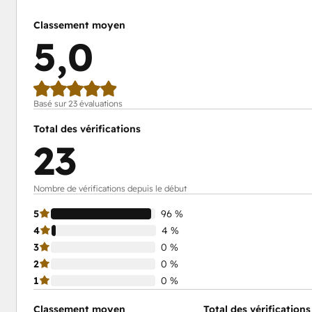
Classement moyen
5,0
Basé sur 23 évaluations
Total des vérifications
23
Nombre de vérifications depuis le début
5
96 %
4
4 %
3
0 %
2
0 %
1
0 %
Classement moyen
Total des vérifications