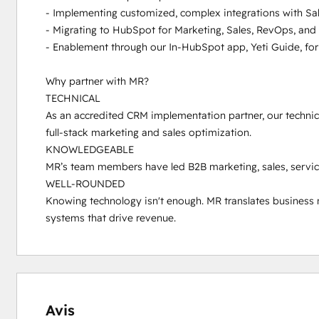
- Implementing customized, complex integrations with Sale
- Migrating to HubSpot for Marketing, Sales, RevOps, and 
- Enablement through our In-HubSpot app, Yeti Guide, for
Why partner with MR?

TECHNICAL

As an accredited CRM implementation partner, our technic
full-stack marketing and sales optimization. 

KNOWLEDGEABLE

MR’s team members have led B2B marketing, sales, service,
WELL-ROUNDED

Knowing technology isn't enough. MR translates business 
systems that drive revenue.
0 %
0 %
0 %
4 %
96 %
effectué
effectué
effectué
effectué
effectué
Avis