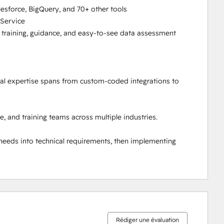
sforce, BigQuery, and 70+ other tools

Service

 training, guidance, and easy-to-see data assessment

al expertise spans from custom-coded integrations to 
 and training teams across multiple industries.

needs into technical requirements, then implementing 
0 %
0 %
0 %
4 %
96 %
effectué
effectué
effectué
effectué
effectué
Rédiger une évaluation