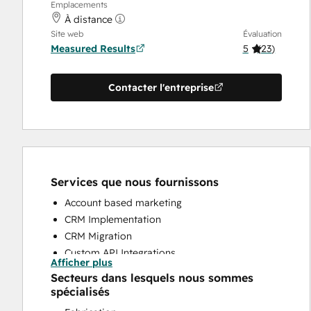
Emplacements
À distance
Site web
Évaluation
Measured Results
5
(
23
)
Contacter l'entreprise
Services que nous fournissons
Account based marketing
CRM Implementation
CRM Migration
Custom API Integrations
Afficher plus
Customer Success Training
Secteurs dans lesquels nous sommes
Customer Support Training
spécialisés
Email Marketing