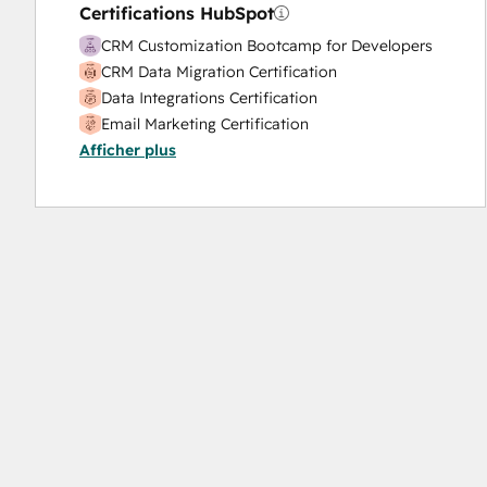
Certifications HubSpot
CRM Customization Bootcamp for Developers
CRM Data Migration Certification
Data Integrations Certification
Email Marketing Certification
Afficher plus
Guided Client Onboarding
HubSpot Implementation for Partners
HubSpot Marketing Hub Software Certification
HubSpot Reporting
HubSpot Sales Hub Software Certification
HubSpot Solutions Partner
HubSpot Trainer Certification
Inbound
Inbound Marketing
Inbound Sales
Integrating With HubSpot I: Foundations
Objectives-Based Onboarding
Platform Consulting