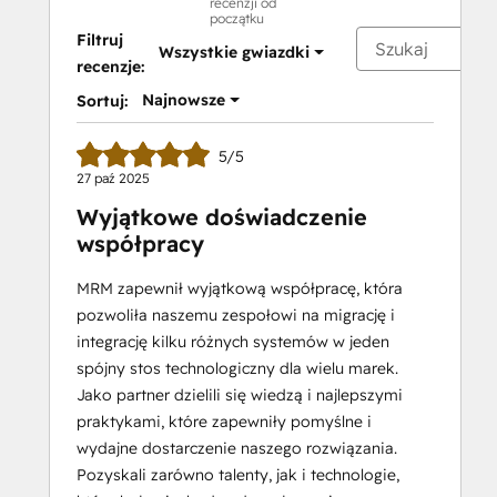
recenzji od
Social
początku
Media
Filtruj
Wszystkie gwiazdki
Marketing
recenzje:
Certification
Najnowsze
Sortuj:
Course
5/5
27 paź 2025
Wyjątkowe doświadczenie
współpracy
MRM zapewnił wyjątkową współpracę, która
pozwoliła naszemu zespołowi na migrację i
integrację kilku różnych systemów w jeden
spójny stos technologiczny dla wielu marek.
Jako partner dzielili się wiedzą i najlepszymi
praktykami, które zapewniły pomyślne i
wydajne dostarczenie naszego rozwiązania.
Pozyskali zarówno talenty, jak i technologie,