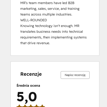
MR’s team members have led B2B 
HubSpot
marketing, sales, service, and training 
Solutions
teams across multiple industries.

Partner
WELL-ROUNDED

HubSpot
Knowing technology isn't enough. MR 
Trainer
translates business needs into technical 
Certification
requirements, then implementing systems 
Inbound
that drive revenue.
Inbound Marketing
Inbound Sales
Integrating
With
Ukończono
Ukończono
Ukończono
Ukończono
Ukończono
Ukończono
Ukończono
Ukończono
Ukończono
Ukończono
HubSpot
0%
0%
0%
5%
95%
0%
0%
0%
5%
95%
I:
Recenzje
Napisz recenzję
Foundations
Objectives-
Średnia ocena
Based
5,0
Onboarding
Platform Consulting
Revenue Operations