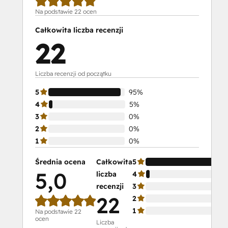
Sales Enablement
Na podstawie 22 ocen
Sales
Całkowita liczba recenzji
Managemen
22
Training:
Strategies
for
Liczba recenzji od początku
Developing
5
95%
a
4
5%
Successful
3
0%
Modern
2
0%
Sales
1
0%
Team
Salesforce
Średnia ocena
Całkowita
5
Integration
5,0
liczba
4
Certification
recenzji
3
SEO
22
2
Service Hub
1
Na podstawie 22
Software
ocen
Liczba