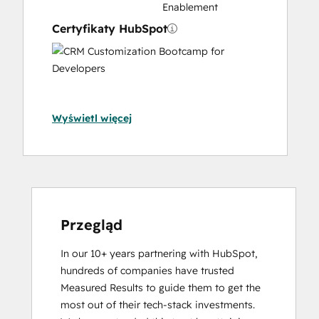
Enablement
Certyfikaty HubSpot
CRM
Customizati
Bootcamp
for
Wyświetl więcej
Developers
CRM
Data
Migration
Certification
Data
Integrations
Przegląd
Certification
In our 10+ years partnering with HubSpot, 
Email
hundreds of companies have trusted 
Marketing
Measured Results to guide them to get the 
Certification
most out of their tech-stack investments. 
Guided Client