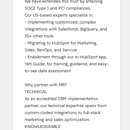
We have extended this trust by attaining 
Onboarding
SOC2 Type 1 and PCI compliances.

HubSpot
Our US-based experts specialize in:

Implementation
- Implementing customized, complex 
for
integrations with Salesforce, BigQuery, and 
Partners
70+ other tools

HubSpot
- Migrating to HubSpot for Marketing, 
Marketing
Sales, RevOps, and Service

Hub
- Enablement through our In-HubSpot app, 
Software
Yeti Guide, for training, guidance, and easy-
Certification
to-see data assessment

HubSpot
Marketing
Why partner with MR?

Software
TECHNICAL

HubSpot Reporting
As an accredited CRM implementation 
HubSpot
partner, our technical expertise spans from 
Sales
custom-coded integrations to full-stack 
Hub
marketing and sales optimization. 

Software
KNOWLEDGEABLE

Certification