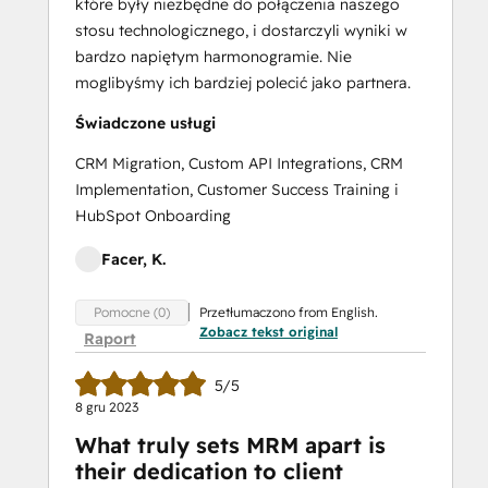
które były niezbędne do połączenia naszego
stosu technologicznego, i dostarczyli wyniki w
bardzo napiętym harmonogramie. Nie
moglibyśmy ich bardziej polecić jako partnera.
Świadczone usługi
CRM Migration, Custom API Integrations, CRM
Implementation, Customer Success Training i
HubSpot Onboarding
Facer, K.
Przetłumaczono from English.
Pomocne (0)
Zobacz tekst original
Raport
5/5
8 gru 2023
What truly sets MRM apart is
their dedication to client