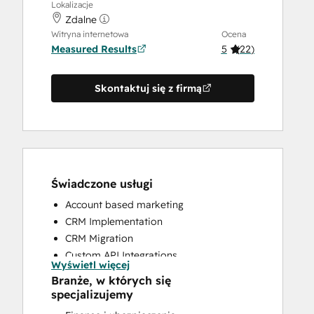
Lokalizacje
Zdalne
Witryna internetowa
Ocena
Measured Results
5
(
22
)
Skontaktuj się z firmą
Świadczone usługi
Account based marketing
CRM Implementation
CRM Migration
Custom API Integrations
Wyświetl więcej
Customer Success Training
Branże, w których się
Customer Support Training
specjalizujemy
Email Marketing