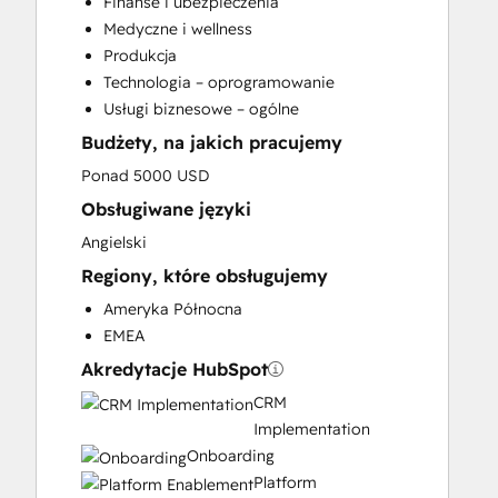
Finanse i ubezpieczenia
Help Desk Implementation
Medyczne i wellness
HubSpot Onboarding
Produkcja
Knowledge Base Development
Technologia – oprogramowanie
Programmable Automation
Usługi biznesowe – ogólne
Sales and Marketing Alignment
Budżety, na jakich pracujemy
Sales Coaching and Training
Sales Enablement
Ponad 5000 USD
Obsługiwane języki
Angielski
Regiony, które obsługujemy
Ameryka Północna
EMEA
Akredytacje HubSpot
CRM
Implementation
Onboarding
Platform