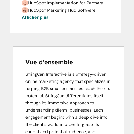
HubSpot Implementation for Partners
HubSpot Marketing Hub Software
Afficher plus
Certification
HubSpot Solutions Partner
Inbound
Inbound Marketing
Inbound Sales
SEO
Social Media Marketing Certification
Vue d'ensemble
Course
StringCan Interactive is a strategy-driven 
online marketing agency that specializes in 
helping B2B small businesses reach their full 
potential. StringCan differentiates itself 
through its immersive approach to 
understanding clients’ businesses. Each 
engagement begins with a deep dive into 
the client’s world in order to grasp its 
current and potential audience, and 