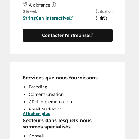
À distance
Site web
Évaluation
StringCan Interactive
5
(
1
)
Contacter l'entreprise
Services que nous fournissons
Branding
Content Creation
CRM Implementation
Email Marketing
Afficher plus
Paid Advertising
Secteurs dans lesquels nous
Sales and Marketing Alignment
sommes spécialisés
Conseil