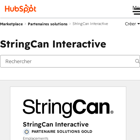
Me
Créer
StringCan Interactive
Marketplace
Partenaires solutions
StringCan Interactive
StringCan Interactive
PARTENAIRE SOLUTIONS GOLD
Emplacements