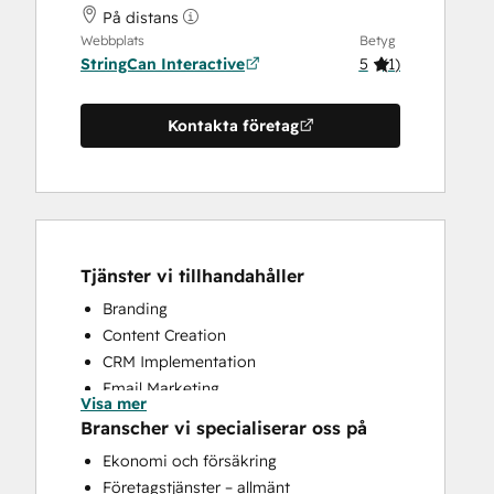
På distans
Webbplats
Betyg
StringCan Interactive
5
(
1
)
Kontakta företag
Tjänster vi tillhandahåller
Branding
Content Creation
CRM Implementation
Email Marketing
Visa mer
Paid Advertising
Branscher vi specialiserar oss på
Sales and Marketing Alignment
Ekonomi och försäkring
Företagstjänster – allmänt