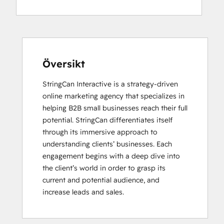
Content
Hub
Software
HubSpot
Implementation
for
Översikt
Partners
StringCan Interactive is a strategy-driven 
HubSpot
online marketing agency that specializes in 
Marketing
helping B2B small businesses reach their full 
Hub
potential. StringCan differentiates itself 
Software
through its immersive approach to 
Certification
understanding clients’ businesses. Each 
HubSpot
engagement begins with a deep dive into 
Solutions
the client’s world in order to grasp its 
Partner
current and potential audience, and 
Inbound
increase leads and sales.
Inbound Marketing
Inbound Sales
SEO