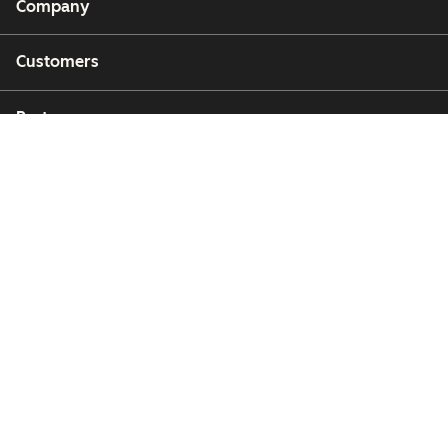
Company
Customers
Partners
Copyright © 2026 HubSpot, Inc.
Legal Center
Privacy Policy
Security