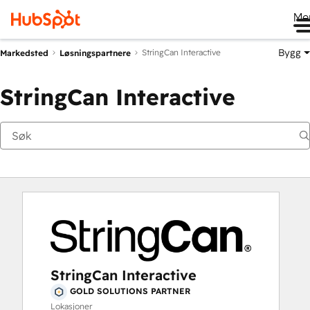
Me
Bygg
StringCan Interactive
Markedsted
Løsningspartnere
StringCan Interactive
StringCan Interactive
GOLD SOLUTIONS PARTNER
Lokasjoner