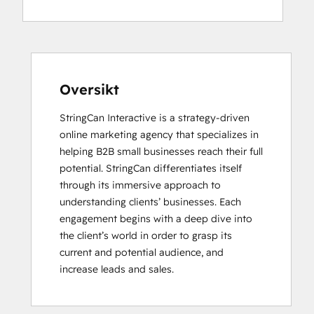
Software
HubSpot
Implementation
for
Partners
HubSpot Marketing Hub Software
Oversikt
Certification
StringCan Interactive is a strategy-driven 
HubSpot Solutions Partner
online marketing agency that specializes in 
Inbound
helping B2B small businesses reach their full 
Inbound Marketing
potential. StringCan differentiates itself 
Inbound Sales
through its immersive approach to 
SEO
understanding clients’ businesses. Each 
Social
engagement begins with a deep dive into 
Media
the client’s world in order to grasp its 
Marketing
current and potential audience, and 
Certification
increase leads and sales.
Course