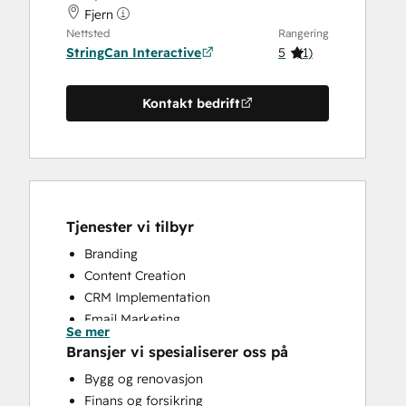
Fjern
Nettsted
Rangering
StringCan Interactive
5
(
1
)
Kontakt bedrift
Tjenester vi tilbyr
Branding
Content Creation
CRM Implementation
Email Marketing
Se mer
Paid Advertising
Bransjer vi spesialiserer oss på
Sales and Marketing Alignment
Bygg og renovasjon
Finans og forsikring