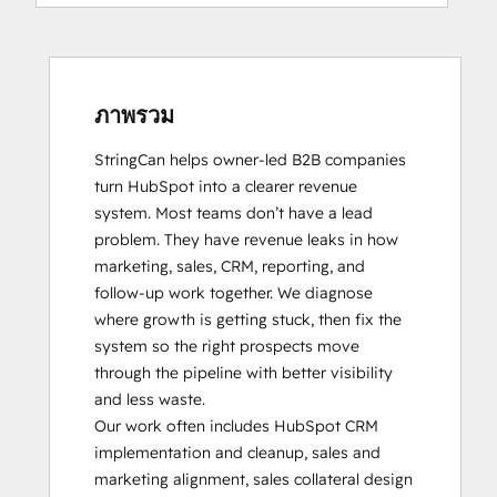
Inbound Sales
Website Design
Social Media Marketing Certification
Website Development
Course
Website Migration
ภาพรวม
StringCan helps owner-led B2B companies 
turn HubSpot into a clearer revenue 
system. Most teams don’t have a lead 
problem. They have revenue leaks in how 
marketing, sales, CRM, reporting, and 
follow-up work together. We diagnose 
where growth is getting stuck, then fix the 
system so the right prospects move 
through the pipeline with better visibility 
and less waste.

Our work often includes HubSpot CRM 
implementation and cleanup, sales and 
marketing alignment, sales collateral design 