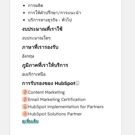
CRM Migration
การผลิต
Custom API Integrations
การให้คำปรึกษา/การแนะนำ
Customer Success Training
บริการทางธุรกิจ - ทั่วไป
Customer Survey and Analysis
งบประมาณที่เราใช้
Email Marketing
Full Inbound Marketing Services
งบประมาณใดๆ
HubSpot Onboarding
ภาษาที่เรารองรับ
Marketing Hub Enterprise Onboarding
อังกฤษ
Marketing Hub Professional Onboarding
ภูมิภาคที่เราให้บริการ
Paid Advertising
Programmable Automation
อเมริกาเหนือ
Public Relations
การรับรองของ HubSpot
Revenue Hub Implementation
Content Marketing
Sales and Marketing Alignment
Email Marketing Certification
Sales Enablement
HubSpot Implementation for Partners
Sales Hub Enterprise Onboarding
HubSpot Solutions Partner
Sales Hub Professional Onboarding
ดูเพิ่มเติม
Inbound
Search Engine Optimization
Inbound Marketing
Social Media