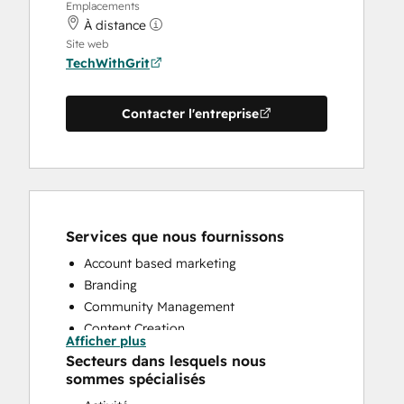
Emplacements
À distance
Site web
TechWithGrit
Contacter l'entreprise
Services que nous fournissons
Account based marketing
Branding
Community Management
Content Creation
Afficher plus
CRM Implementation
Secteurs dans lesquels nous
CRM Migration
sommes spécialisés
Custom API Integrations