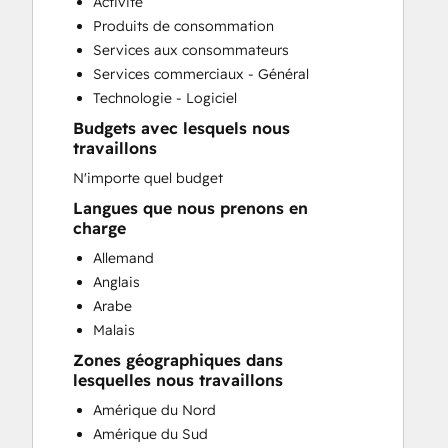
Activité
Customer Marketing
Produits de consommation
Customer Success Training
Services aux consommateurs
Customer Support Training
Services commerciaux - Général
Customer Survey and Analysis
Technologie - Logiciel
Email Marketing
Budgets avec lesquels nous
Full Inbound Marketing Services
travaillons
Help Desk Implementation
N'importe quel budget
HubSpot Onboarding
Knowledge Base Development
Langues que nous prenons en
charge
Programmable Automation
Sales and Marketing Alignment
Allemand
Sales Coaching and Training
Anglais
Sales Enablement
Arabe
Search Engine Optimization
Malais
Website Design
Zones géographiques dans
Website Development
lesquelles nous travaillons
Website Migration
Amérique du Nord
Amérique du Sud