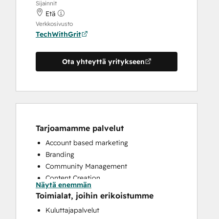
Sijainnit
Etä
Verkkosivusto
TechWithGrit
Ota yhteyttä yritykseen
Tarjoamamme palvelut
Account based marketing
Branding
Community Management
Content Creation
Näytä enemmän
CRM Implementation
Toimialat, joihin erikoistumme
CRM Migration
Kuluttajapalvelut
Custom API Integrations