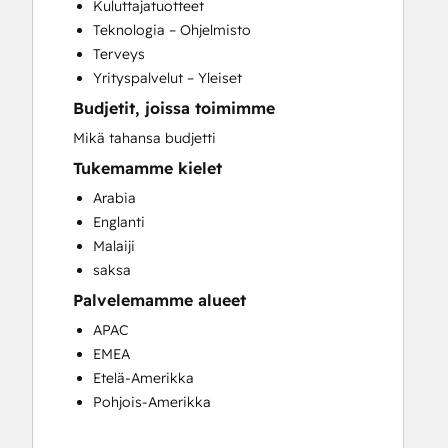
Kuluttajatuotteet
Customer Marketing
Teknologia – Ohjelmisto
Customer Success Training
Terveys
Customer Support Training
Yrityspalvelut – Yleiset
Customer Survey and Analysis
Budjetit, joissa toimimme
Email Marketing
Full Inbound Marketing Services
Mikä tahansa budjetti
Help Desk Implementation
Tukemamme kielet
HubSpot Onboarding
Arabia
Knowledge Base Development
Englanti
Programmable Automation
Malaiji
Sales and Marketing Alignment
saksa
Sales Coaching and Training
Palvelemamme alueet
Sales Enablement
Search Engine Optimization
APAC
Website Design
EMEA
Website Development
Etelä-Amerikka
Website Migration
Pohjois-Amerikka