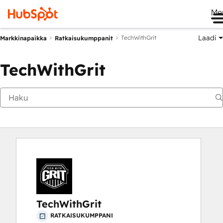
Me
Laadi
TechWithGrit
Markkinapaikka
Ratkaisukumppanit
TechWithGrit
TechWithGrit
RATKAISUKUMPPANI