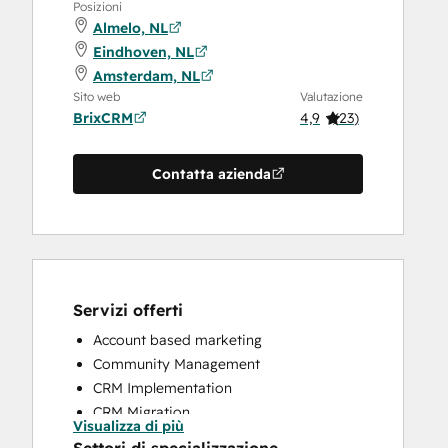
Posizioni
Almelo, NL
Eindhoven, NL
Amsterdam, NL
Sito web
Valutazione
BrixCRM
4,9
(
23
)
Contatta azienda
Servizi offerti
Account based marketing
Community Management
CRM Implementation
CRM Migration
Visualizza di più
Custom API Integrations