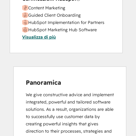
Content Marketing
Guided Client Onboarding
HubSpot Implementation for Partners
HubSpot Marketing Hub Software
Visualizza di più
Certification
HubSpot Reporting
HubSpot Sales Hub Software
Certification
HubSpot Sales Software
HubSpot Solutions Partner
Inbound
Panoramica
Inbound Marketing
We give constructive advice and implement 
Inbound Sales
integrated, powerful and tailored software 
Revenue Operations
solutions. As a result, organizations are able 
Sales Enablement
to successfully use customer data by 
Service Hub Software
creating powerful insights that gives 
direction to their processes, strategies and 