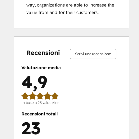
way, organizations are able to increase the 
value from and for their customers.
Percentuale
Percentuale
Percentuale
Percentuale
Percentuale
Percentuale
Percentuale
Percentuale
Percentuale
Percentuale
completamento:
completamento:
completamento:
completamento:
completamento:
completamento:
completamento:
completamento:
completamento:
completamento:
0%
0%
0%
9%
91%
0%
0%
0%
9%
91%
Recensioni
Scrivi una recensione
Valutazione media
4,9
In base a 23 valutazioni
Recensioni totali
23