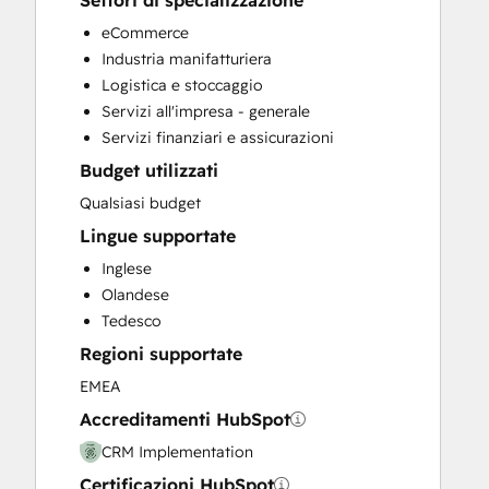
Settori di specializzazione
Customer Marketing
eCommerce
Customer Success Training
Industria manifatturiera
Full Inbound Marketing Services
Logistica e stoccaggio
Help Desk Implementation
Servizi all'impresa - generale
Knowledge Base Development
Servizi finanziari e assicurazioni
Programmable Automation
Budget utilizzati
Sales and Marketing Alignment
Sales Coaching and Training
Qualsiasi budget
Sales Enablement
Lingue supportate
Inglese
Olandese
Tedesco
Regioni supportate
EMEA
Accreditamenti HubSpot
CRM Implementation
Certificazioni HubSpot