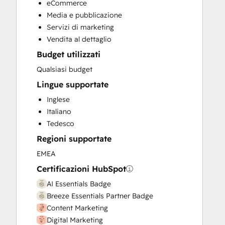
eCommerce
Public Relations
Media e pubblicazione
Sales and Marketing Alignment
Servizi di marketing
Social Media
Vendita al dettaglio
Budget utilizzati
Qualsiasi budget
Lingue supportate
Inglese
Italiano
Tedesco
Regioni supportate
EMEA
Certificazioni HubSpot
AI Essentials Badge
Breeze Essentials Partner Badge
Content Marketing
Digital Marketing