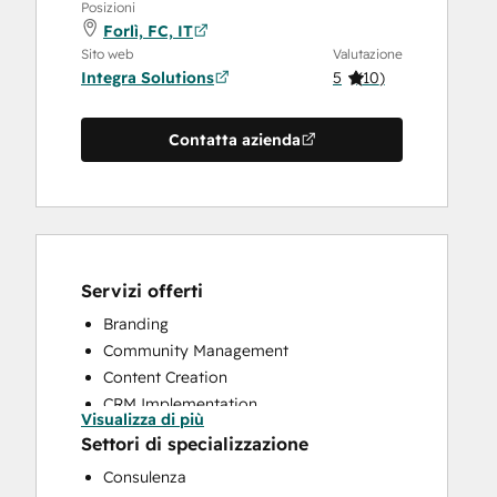
Posizioni
Forlì, FC, IT
Sito web
Valutazione
Integra Solutions
5
(
10
)
Contatta azienda
Servizi offerti
Branding
Community Management
Content Creation
CRM Implementation
Visualizza di più
Email Marketing
Settori di specializzazione
Full Inbound Marketing Services
Consulenza
Paid Advertising