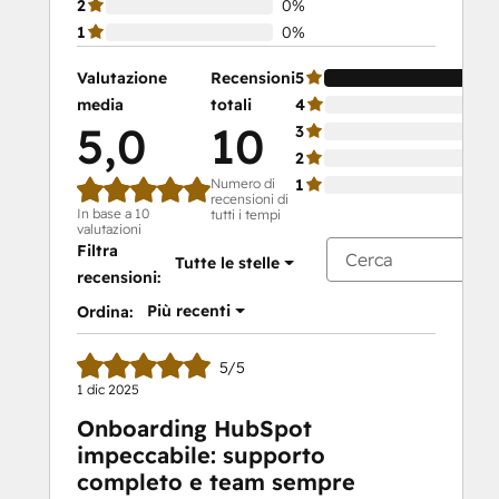
2
0%
1
0%
Valutazione
Recensioni
5
media
totali
4
5,0
10
3
2
Numero di
1
recensioni di
In base a 10
tutti i tempi
valutazioni
Filtra
Tutte le stelle
recensioni:
Più recenti
Ordina:
5/5
1 dic 2025
Onboarding HubSpot
impeccabile: supporto
completo e team sempre