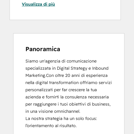
Visualizza di più
Email Marketing Certification
Guided Client Onboarding
HubSpot Email Marketing Software
Certification
HubSpot Solutions Partner
Inbound
Inbound Marketing
Panoramica
Inbound Marketing
Siamo un'agenzia di comunicazione 
Sales Management Training: Strategies
specializzata in Digital Strategy e Inbound 
for Developing a Successful Modern
Marketing.Con oltre 20 anni di esperienza 
Sales Team
nella digital transformation offriamo servizi 
SEO
personalizzati per far crescere la tua 
Social Media Marketing Certification
azienda e fornirti la consulenza necessaria 
Course
per raggiungere i tuoi obiettivi di business, 
in una visione omnichannel. 

La nostra strategia ha un solo focus: 
l’orientamento al risultato. 
