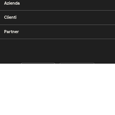
Azienda
Clienti
Partner
Copyright © 2026 HubSpot, Inc.
Affari legali (Inglese)
Privacy policy (Inglese)