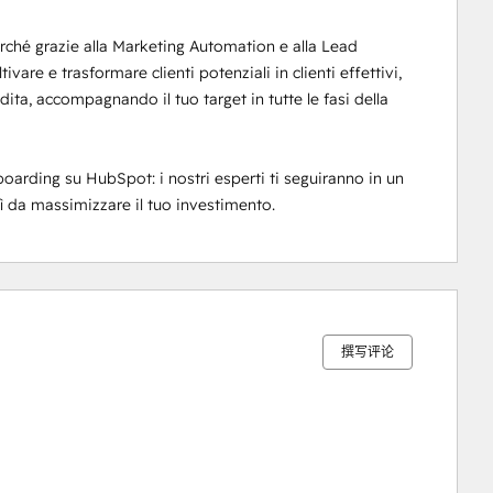
ché grazie alla Marketing Automation e alla Lead 
are e trasformare clienti potenziali in clienti effettivi, 
ita, accompagnando il tuo target in tutte le fasi della 
arding su HubSpot: i nostri esperti ti seguiranno in un 
sì da massimizzare il tuo investimento.
0%
0%
0%
0%
100%
完
完
完
完
完
成
成
成
成
成
撰写评论