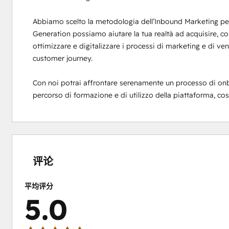
Abbiamo scelto la metodologia dell’Inbound Marketing per
Generation possiamo aiutare la tua realtà ad acquisire, coltiv
ottimizzare e digitalizzare i processi di marketing e di vend
customer journey. 

Con noi potrai affrontare serenamente un processo di onbo
percorso di formazione e di utilizzo della piattaforma, co
0%
0%
0%
0%
100%
完
完
完
完
完
成
成
成
成
成
评论
平均评分
5.0