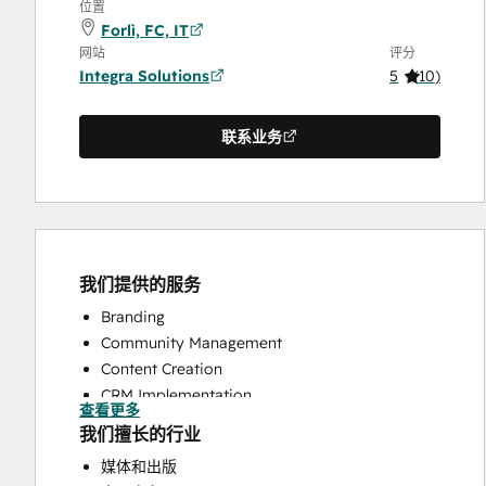
位置
Forlì, FC, IT
网站
评分
Integra Solutions
5
(
10
)
联系业务
我们提供的服务
Branding
Community Management
Content Creation
CRM Implementation
查看更多
Email Marketing
我们擅长的行业
Full Inbound Marketing Services
媒体和出版
Paid Advertising