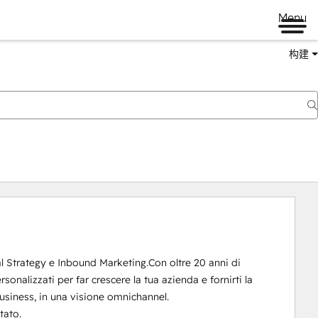
Menu
构建
l Strategy e Inbound Marketing.Con oltre 20 anni di 
onalizzati per far crescere la tua azienda e fornirti la 
usiness, in una visione omnichannel. 

ato. 
