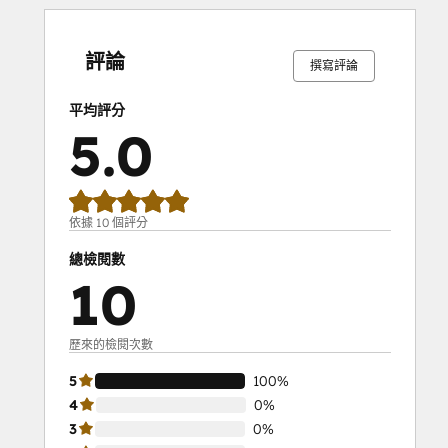
0%
0%
0%
0%
100%
0%
0%
0%
0%
100%
完
完
完
完
完
完
完
完
完
完
成
成
成
成
成
成
成
成
成
成
評論
撰寫評論
平均評分
5.0
依據 10 個評分
總檢閱數
10
歷來的檢閱次數
5
100%
4
0%
3
0%