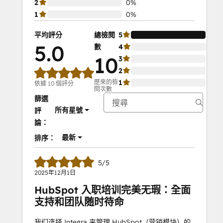
2
0%
1
0%
平均評分
總檢閱
5
10
5.0
數
4
0%
10
3
0%
2
0%
歷來的檢
1
0%
依據 10 個評分
閱次數
篩選
所有星號
評
論：
最新
排序：
5/5
2025年12月1日
HubSpot 入职培训完美无瑕：全面
支持和团队随时待命
我们选择 Integra 来管理 HubSpot（营销模块）的