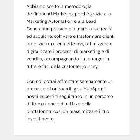
Abbiamo scelto la metodologia 
dell’Inbound Marketing perché grazie alla 
Marketing Automation e alla Lead 
Generation possiamo aiutare la tua realtà 
ad acquisire, coltivare e trasformare clienti 
potenziali in clienti effettivi, ottimizzare e 
digitalizzare i processi di marketing e di 
vendita, accompagnando il tuo target in 
tutte le fasi della customer journey. 

Con noi potrai affrontare serenamente un 
processo di onboarding su HubSpot: i 
nostri esperti ti seguiranno in un percorso 
di formazione e di utilizzo della 
piattaforma, così da massimizzare il tuo 
investimento.