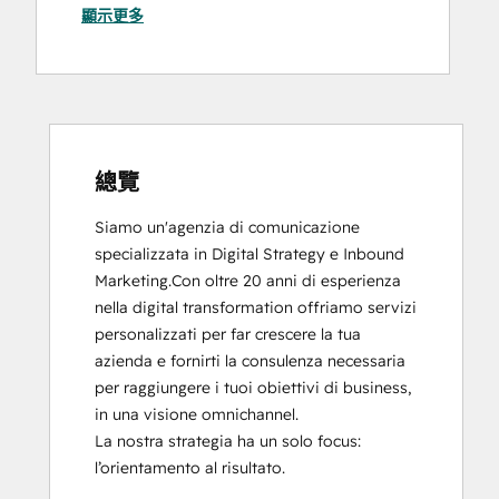
顯示更多
Email Marketing Certification
Guided Client Onboarding
HubSpot Email Marketing Software
Certification
HubSpot Solutions Partner
Inbound
Inbound Marketing
總覽
Inbound Marketing
Siamo un'agenzia di comunicazione 
Sales Management Training: Strategies
specializzata in Digital Strategy e Inbound 
for Developing a Successful Modern
Marketing.Con oltre 20 anni di esperienza 
Sales Team
nella digital transformation offriamo servizi 
Social Media Marketing Certification
personalizzati per far crescere la tua 
Course
azienda e fornirti la consulenza necessaria 
per raggiungere i tuoi obiettivi di business, 
in una visione omnichannel. 

La nostra strategia ha un solo focus: 
l’orientamento al risultato. 
