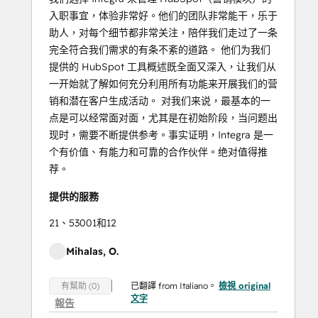
入职事宜，体验非常好。他们的团队非常能干，乐于
助人，对每个细节都非常关注，陪伴我们走过了一条
完全符合我们需求的有条不紊的道路。 他们为我们
提供的 HubSpot 工具概述既全面又深入，让我们从
一开始就了解如何充分利用所有功能来开展我们的营
销和潜在客户生成活动。 对我们来说，最基本的一
点是可以经常面对面，尤其是在初始阶段，当问题出
现时，需要不断提供参考。事实证明，Integra 是一
个有价值、有能力和可靠的合作伙伴。绝对值得推
荐。
提供的服務
21、53001和12
Mihalas, O.
已翻譯 from Italiano。
檢視 original
有幫助 (0)
文字
報告