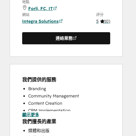
地點
Forlì, FC, IT
網站
評分
Integra Solutions
5
(
10
)
連絡業務
我們提供的服務
Branding
Community Management
Content Creation
CRM Implementation
顯示更多
Email Marketing
我們擅長的產業
Full Inbound Marketing Services
媒體和出版
Paid Advertising