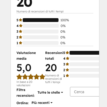
20
Numero di recensioni di tutti i tempi
5
100%
4
0%
3
0%
2
0%
1
0%
Valutazione
Recensioni
5
media
totali
4
5,0
20
3
2
Numero di
1
recensioni di
In base a 20
tutti i tempi
valutazioni
Filtra
Tutte le stelle
recensioni:
Più recenti
Ordina: