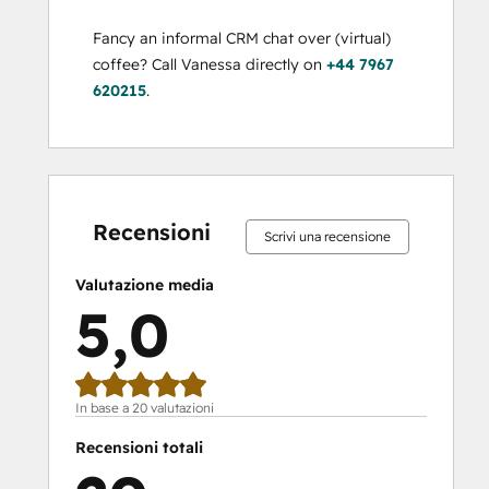
Fancy an informal CRM chat over (virtual) 
coffee? Call Vanessa directly on 
+44 7967 
620215
.
Percentuale
Percentuale
Percentuale
Percentuale
Percentuale
Percentuale
Percentuale
Percentuale
Percentuale
Percentuale
completamento:
completamento:
completamento:
completamento:
completamento:
completamento:
completamento:
completamento:
completamento:
completament
0%
0%
0%
0%
100%
0%
0%
0%
0%
100%
Recensioni
Scrivi una recensione
Valutazione media
5,0
In base a 20 valutazioni
Recensioni totali