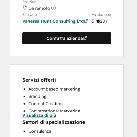
Posizioni
Da remoto
Sito web
Valutazione
Vanessa Hunt Consulting Ltd
5
(
20
)
Contatta azienda
Servizi offerti
Account based marketing
Branding
Content Creation
Conversational Marketing
Visualizza di più
CRM Implementation
Settori di specializzazione
CRM Migration
Consulenza
Customer Support Training