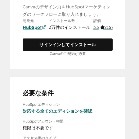
Canvaのデザイン力をHubSpotマーケティン
グのワークフローに取り入れましょう。
開発元
インストール数
評価
HubSpot
3万件のインストール
3.3
(
216
)
サインインしてインストール
Canvaのご契約が必要
必要な条件
HubSpotエディション
対応する全てのエディションを確認
HubSpotアカウント権限
権限は不要です
アクセス権のタイプ