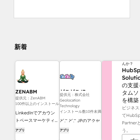
新着
他にお困
んか？
HubSp
Soluti
の支援
ZENABM
どこどこJP
タムソ
提供元：株式会社
提供元：ZenABM
を構築
Geolocation
100件以上のインストール
Technology
ビジネス
インストール数10件未満
LinkedInでアカウン
てHubSpo
トベースマーケティン
どこどこJPのアクセ
Partn
グキャンペーンをより
スレポートを
う。
アプリ
アプリ
効果的に実行しましょ
HubSpotで実現しま