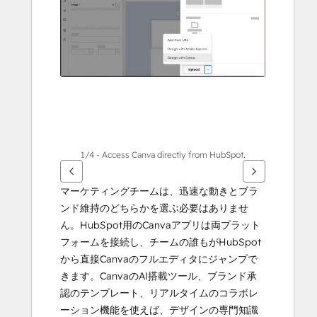
示
す
る
に
は
矢
印
キ
ー
を
1/4 - Access Canva directly from HubSpot.
使
用
マーケティングチームは、迅速な動きとブラ
し
ンド維持のどちらかを選ぶ必要はありませ
ま
ん。HubSpot用のCanvaアプリは両プラット
す
フォームを接続し、チームの誰もがHubSpot
から直接Canvaのフルエディタにジャンプで
きます。CanvaのAI搭載ツール、ブランド承
認のテンプレート、リアルタイムのコラボレ
ーション機能を使えば、デザインの専門知識