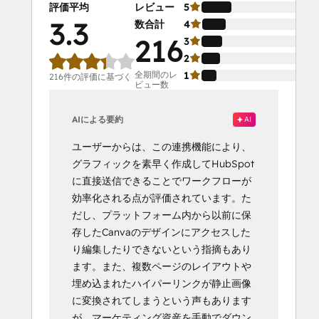
評価平均
レビュー
5
3.3
数合計
4
216
3
2
全期間のレ
1
216件の評価に基づく
ビュー数
AIによる要約
AI
ユーザーからは、この連携機能により、
グラフィックを素早く作成してHubSpot
に直接送信できることでワークフローが
効率化される点が評価されています。た
だし、プラットフォーム内から以前に保
存したCanvaのデザインにアクセスした
り編集したりできないという指摘もあり
ます。また、複数ページのレイアウトや
埋め込まれたハイパーリンクが静止画像
に変換されてしまうという声もあります
が、マーケティング資産を手動でダウン