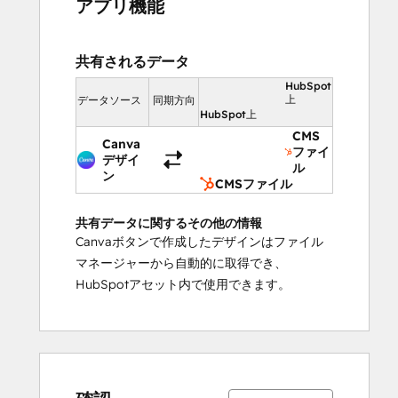
アプリ機能
共有されるデータ
HubSpot
上
データソース
同期方向
HubSpot上
CMS
Canva
ファイ
デザイ
ル
ン
CMSファイル
共有データに関するその他の情報
Canvaボタンで作成したデザインはファイル
マネージャーから自動的に取得でき、
HubSpotアセット内で使用できます。
14%
17%
19%
22%
28%
14%
17%
19%
22%
28%
完
完
完
完
完
完
完
完
完
完
了
了
了
了
了
了
了
了
了
了