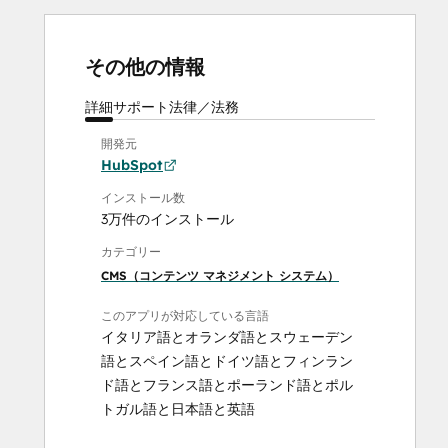
その他の情報
詳細
サポート
法律／法務
開発元
HubSpot
インストール数
3万件のインストール
カテゴリー
CMS（コンテンツ マネジメント システム）
このアプリが対応している言語
イタリア語
と
オランダ語
と
スウェーデン
語
と
スペイン語
と
ドイツ語
と
フィンラン
ド語
と
フランス語
と
ポーランド語
と
ポル
トガル語
と
日本語
と
英語