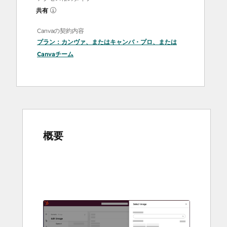
共有
Canvaの契約内容
プラン：
カンヴァ
、または
キャンバ・プロ
、または
Canvaチーム
概要
他
の
項
目
を
表