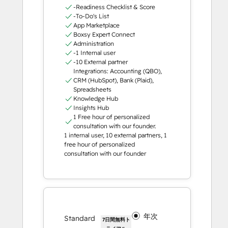
-Readiness Checklist & Score
-To-Do's List
App Marketplace
Boxsy Expert Connect
Administration
-1 Internal user
-10 External partner
Integrations: Accounting (QBO),
CRM (HubSpot), Bank (Plaid),
Spreadsheets
Knowledge Hub
Insights Hub
1 Free hour of personalized
consultation with our founder.
1 internal user, 10 external partners, 1
free hour of personalized
consultation with our founder
年次
Standard
7日間無料ト