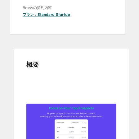
Boxsyの契約内容
プラン：
Standard Startup
概要
他
の
項
目
を
表
示
す
る