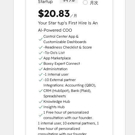
ライアル
Startup
月次
$20.83
／月
Your Star tup's First Hire Is An
AI-Powered COO
Control Center App &
Customizable Dashboards
-Readiness Checklist & Score
-To-Do's List
App Marketplace
Boxsy Expert Connect
Administration
-1 Internal user
-10 External partner
Integrations: Accounting (QBO),
CRM (HubSpot), Bank (Plaid),
Spreadsheets
Knowledge Hub
Insights Hub
1 Free hour of personalized
consultation with our founder.
1 internal user, 10 external partners, 1
free hour of personalized
consultation with our founder