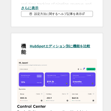
real-time tracking of pipeline, revenue, and 
さらに表示
GTM progress alongside cash runway, 
設定方法に関するヘルプ記事を表示
operational readiness, and fundraising 
activities. No more guesswork, manual 
updates, or buried insights.
Why connect HubSpot to Boxsy?
機
🚀 
Accelerate fundraising
 with up-
HubSpotエディション別に機能を比較
能
to-date revenue metrics tied to 
investor updates and pitch readiness
📊 
Track bookings, pipeline value, 
and win rates
 alongside your 
broader company metrics
📥 
Simplify reporting
 to investors 
and advisors by automatically pulling 
key sales data into Boxsy’s 
dashboards
🧠 
Make smarter decisions
 with a 
Control Center