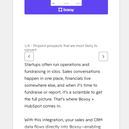
に
は
矢
印
キ
ー
を
1/6 - Pinpoint prospects that are most likely to
convert.
使
用
Startups often run operations and 
し
fundraising in silos. Sales conversations 
ま
happen in one place, financials live 
す
somewhere else, and when it’s time to 
fundraise or report, it’s a scramble to get 
the full picture. That’s where Boxsy + 
HubSpot comes in.
With this integration, your sales and CRM 
data flows directly into Boxsy—enabling 