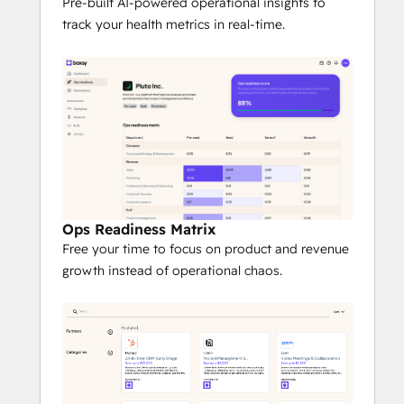
unified control center that connects 
Pre-built AI-powered operational insights to
customer insights to your operational 
track your health metrics in real-time.
and fundraising strategy
Whether you're prepping for your next 
round or tightening up investor 
communications, this integration helps you 
move faster and build with confidence.
Ops Readiness Matrix
Free your time to focus on product and revenue
growth instead of operational chaos.