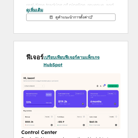
real-time tracking of pipeline, revenue, and 
ดูเพิ่มเติม
GTM progress alongside cash runway, 
ดูคำแนะนำการตั้งค่า
operational readiness, and fundraising 
activities. No more guesswork, manual 
updates, or buried insights.
Why connect HubSpot to Boxsy?
ฟีเจอร์
🚀 
Accelerate fundraising
 with up-
เปรียบเทียบฟีเจอร์ตามแพ็กเกจ
to-date revenue metrics tied to 
HubSpot
investor updates and pitch readiness
📊 
Track bookings, pipeline value, 
and win rates
 alongside your 
broader company metrics
📥 
Simplify reporting
 to investors 
and advisors by automatically pulling 
key sales data into Boxsy’s 
dashboards
🧠 
Make smarter decisions
 with a 
Control Center