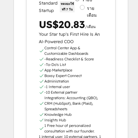
Standard
ทดลองใช้
ราย
ฟรี 7 วัน
Startup
เดือน
US$20.83
/เดือน
Your Star tup's First Hire Is An
AI-Powered COO
Control Center App &
Customizable Dashboards
-Readiness Checklist & Score
-To-Do's List
App Marketplace
Boxsy Expert Connect
Administration
-1 Internal user
-10 External partner
Integrations: Accounting (QBO),
CRM (HubSpot), Bank (Plaid),
Spreadsheets
Knowledge Hub
Insights Hub
1 Free hour of personalized
consultation with our founder.
1 internal user, 10 external partners, 1