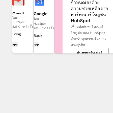
กำหนดเองด้วย
ความช่วยเหลือจาก
Gmail
Google
พาร์ทเนอร์โซลูชัน
โดย
Calendar
โดย
HubSpot
HubSpot
HubSpot
เชื่อมต่อกับพาร์ทเนอร์
525K การติดตั้ง
281K การติดตั้ง
โซลูชันของ HubSpot
Bring
Book
สำหรับทุกความต้องการ
HubSpot to
meetings
ทางธุรกิจ
App
App
your inbox
quickly and
with the
ค้นหาพาร์ทเนอร์
easily with
HubSpot
HubSpot
integration
and Google
for Gmail.
Calendar.