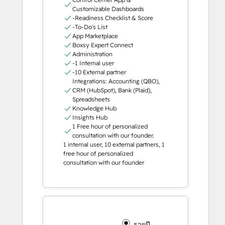
Customizable Dashboards
-Readiness Checklist & Score
-To-Do's List
App Marketplace
Boxsy Expert Connect
Administration
-1 Internal user
-10 External partner
Integrations: Accounting (QBO),
CRM (HubSpot), Bank (Plaid),
Spreadsheets
Knowledge Hub
Insights Hub
1 Free hour of personalized
consultation with our founder.
1 internal user, 10 external partners, 1
free hour of personalized
consultation with our founder
รายปี