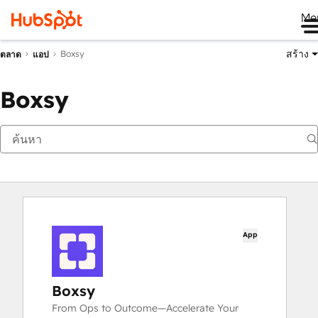
Me
สร้าง
Boxsy
ตลาด
แอป
Boxsy
App
Boxsy
From Ops to Outcome—Accelerate Your