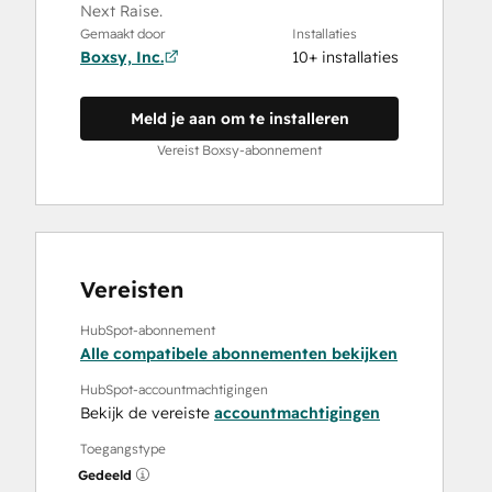
Next Raise.
Gemaakt door
Installaties
Boxsy, Inc.
10+ installaties
Meld je aan om te installeren
Vereist Boxsy-abonnement
Vereisten
HubSpot-abonnement
Alle compatibele abonnementen bekijken
HubSpot-accountmachtigingen
Bekijk de vereiste
accountmachtigingen
Toegangstype
Gedeeld