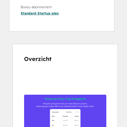
Boxsy-abonnement
Standard Startup
plan
Overzicht
Gebruik
de
pijltoetsen
om
andere
items
weer
te
geven