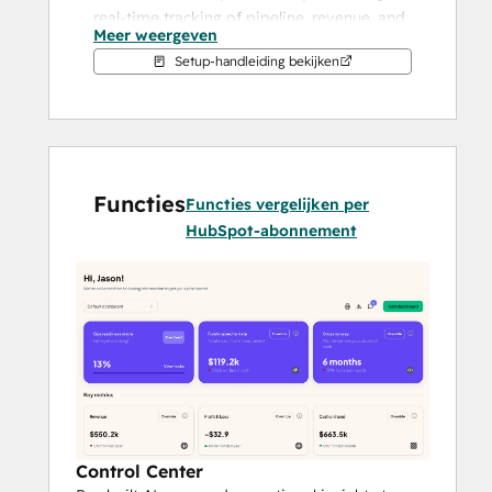
real-time tracking of pipeline, revenue, and 
Meer weergeven
GTM progress alongside cash runway, 
Setup-handleiding bekijken
operational readiness, and fundraising 
activities. No more guesswork, manual 
updates, or buried insights.
Why connect HubSpot to Boxsy?
Functies
🚀 
Accelerate fundraising
 with up-
Functies vergelijken per
to-date revenue metrics tied to 
HubSpot-abonnement
investor updates and pitch readiness
📊 
Track bookings, pipeline value, 
and win rates
 alongside your 
broader company metrics
📥 
Simplify reporting
 to investors 
and advisors by automatically pulling 
key sales data into Boxsy’s 
dashboards
🧠 
Make smarter decisions
 with a 
Control Center