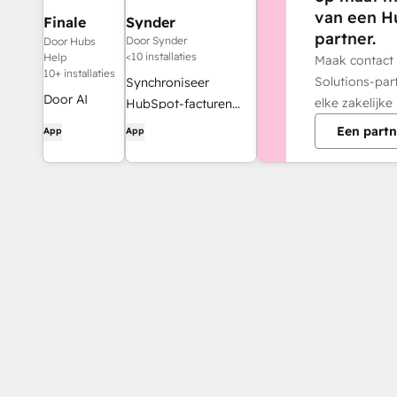
van een H
Finale
Synder
partner.
Composer
Door Synder
Door Hubs
<10 installaties
Help
Maak contact
10+ installaties
Solutions-par
Synchroniseer
Door AI
elke zakelijke
HubSpot-facturen
gegenereerde
met QuickBooks,
Een partn
App
App
webcontent,
NetSuite of Xero —
speciaal
inclusief periodisering
ontwikkeld
en
voor
omzetverantwoording
HubSpot.