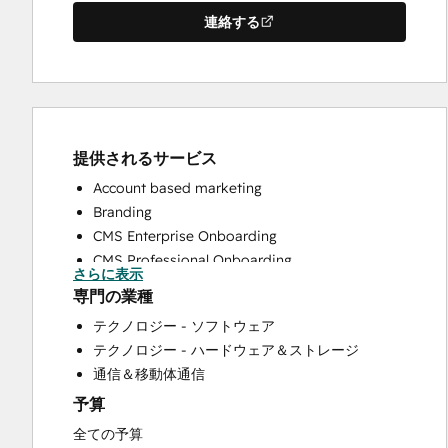
連絡する
提供されるサービス
Account based marketing
Branding
CMS Enterprise Onboarding
CMS Professional Onboarding
さらに表示
Community Management
専門の業種
Content Creation
テクノロジー - ソフトウェア
Conversational Marketing
テクノロジー - ハードウェア＆ストレージ
CRM Implementation
通信＆移動体通信
CRM Migration
予算
Custom API Integrations
Customer Marketing
全ての予算