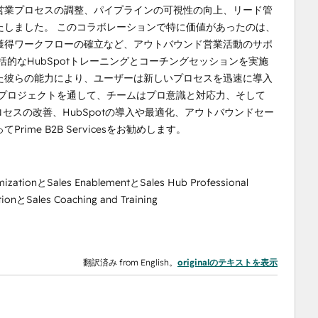
営業プロセスの調整、パイプラインの可視性の向上、リード管
たしました。 このコラボレーションで特に価値があったのは、
獲得ワークフローの確立など、アウトバウンド営業活動のサポ
けに包括的なHubSpotトレーニングとコーチングセッションを実施
た彼らの能力により、ユーザーは新しいプロセスを迅速に導入
のプロジェクトを通して、チームはプロ意識と対応力、そして
セスの改善、HubSpotの導入や最適化、アウトバウンドセー
me B2B Servicesをお勧めします。
mizationとSales EnablementとSales Hub Professional
ionとSales Coaching and Training
翻訳済み from English。
originalのテキストを表示