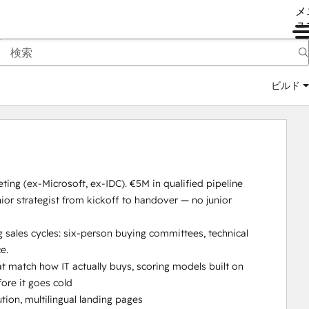
メ
ュ
ビルド
ing (ex-Microsoft, ex-IDC). €5M in qualified pipeline 
ior strategist from kickoff to handover — no junior 
sales cycles: six-person buying committees, technical 
.

 match how IT actually buys, scoring models built on 
ore it goes cold

on, multilingual landing pages
