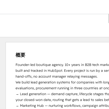
概要
Founder-led boutique agency. 10+ years in B2B tech market
built and tracked in HubSpot. Every project is run by a sen
hand-offs, no account manager relaying messages.

We build lead generation systems for companies with long 
evaluations, procurement running in three countries at once
→ Lead generation — demand capture, lifecycle stages that
your closed-won data, routing that gets a lead to sales bef
→ Marketing Hub — nurturing workflows, campaign attributi