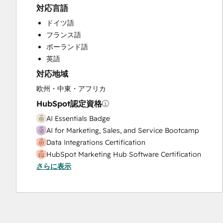
Customer Survey and Analysis
対応言語
Email Marketing
ドイツ語
Full Inbound Marketing Services
フランス語
HubSpot Onboarding
ポーランド語
Marketing Hub Enterprise Onboarding
英語
Marketing Hub Professional Onboarding
対応地域
Paid Advertising
Programmable Automation
欧州・中東・アフリカ
Public Relations
HubSpot認定資格
Revenue Hub Implementation
AI Essentials Badge
Sales and Marketing Alignment
AI for Marketing, Sales, and Service Bootcamp
Sales Coaching and Training
Data Integrations Certification
Sales Enablement
HubSpot Marketing Hub Software Certification
Sales Hub Enterprise Onboarding
さらに表示
Revenue Operations
Sales Hub Professional Onboarding
RevOps Bootcamp
Search Engine Optimization
Solutions Architecture Foundations
Service Hub Enterprise Onboarding
Service Hub Professional Onboarding
Social Media