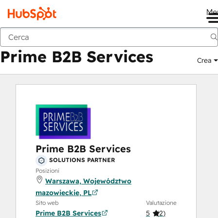
Me
Prime B2B Services
Marketplace
Solutions partner
Prime B2B Services
Crea
Prime B2B Services
SOLUTIONS PARTNER
Posizioni
Warszawa, Województwo
mazowieckie, PL
Sito web
Valutazione
Prime B2B Services
5
(
2
)