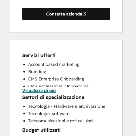
Contatta azienda
Servizi offerti
Account based marketing
Branding
CMS Enterprise Onboarding
CMS Professional Onboarding
Visualizza di più
Community Management
Settori di specializzazione
Content Creation
Tecnologia - Hardware e archiviazione
Conversational Marketing
Tecnologia: software
CRM Implementation
Telecomunicazioni e reti cellulari
CRM Migration
Budget utilizzati
Custom API Integrations