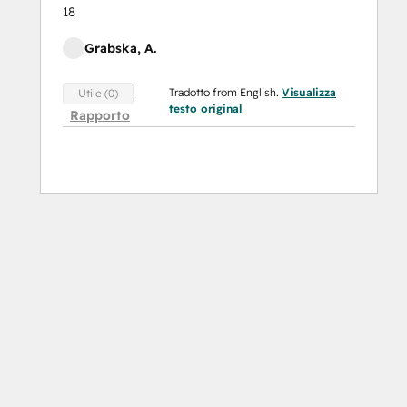
18
Grabska, A.
Tradotto from English.
Visualizza
Utile (0)
testo original
Rapporto