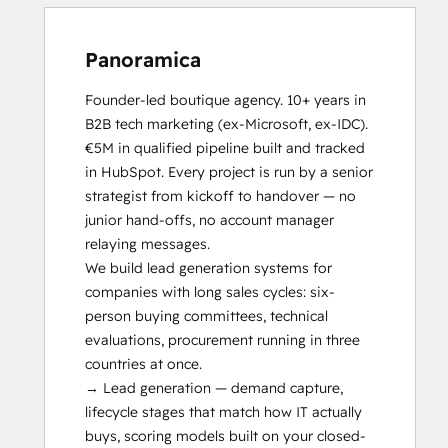
Solutions Architecture Foundations
Social Media
Video Production
Panoramica
Website Design
Website Development
Founder-led boutique agency. 10+ years in 
Website Migration
B2B tech marketing (ex-Microsoft, ex-IDC). 
€5M in qualified pipeline built and tracked 
in HubSpot. Every project is run by a senior 
strategist from kickoff to handover — no 
junior hand-offs, no account manager 
relaying messages.

We build lead generation systems for 
companies with long sales cycles: six-
person buying committees, technical 
evaluations, procurement running in three 
countries at once.

→ Lead generation — demand capture, 
lifecycle stages that match how IT actually 
buys, scoring models built on your closed-