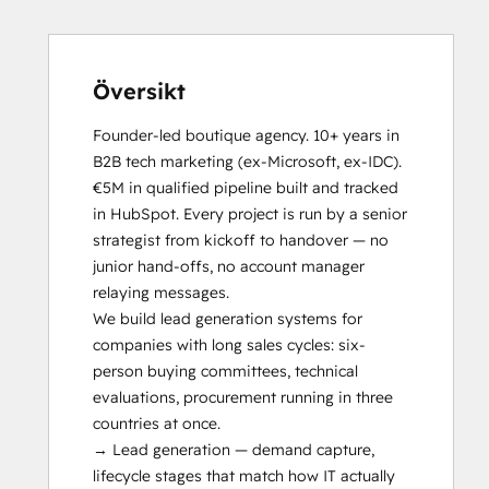
RevOps Bootcamp
Social Media
Solutions Architecture Foundations
Video Production
Website Design
Översikt
Website Development
Website Migration
Founder-led boutique agency. 10+ years in 
B2B tech marketing (ex-Microsoft, ex-IDC). 
€5M in qualified pipeline built and tracked 
in HubSpot. Every project is run by a senior 
strategist from kickoff to handover — no 
junior hand-offs, no account manager 
relaying messages.

We build lead generation systems for 
companies with long sales cycles: six-
person buying committees, technical 
evaluations, procurement running in three 
countries at once.

→ Lead generation — demand capture, 
lifecycle stages that match how IT actually 