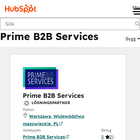
Me
Prime B2B Services
Marknadsplats
Lösningspartner
Prime B2B Services
Bygg
Prime B2B Services
LÖSNINGSPARTNER
Platser
Warszawa, Województwo
mazowieckie, PL
Webbplats
Betyg
Prime B2B Services
5
(
2
)