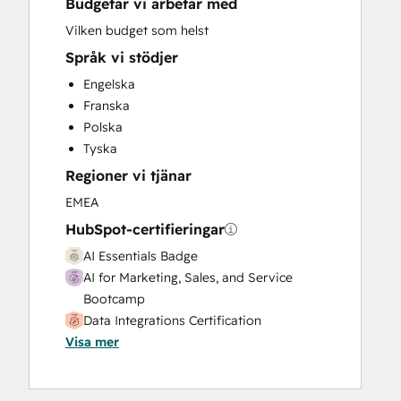
Budgetar vi arbetar med
Customer Marketing
Customer Survey and Analysis
Vilken budget som helst
Email Marketing
Språk vi stödjer
Full Inbound Marketing Services
Engelska
HubSpot Onboarding
Franska
Marketing Hub Enterprise Onboarding
Polska
Marketing Hub Professional Onboarding
Tyska
Paid Advertising
Regioner vi tjänar
Programmable Automation
Public Relations
EMEA
Revenue Hub Implementation
HubSpot-certifieringar
Sales and Marketing Alignment
AI Essentials Badge
Sales Coaching and Training
AI for Marketing, Sales, and Service
Sales Enablement
Bootcamp
Sales Hub Enterprise Onboarding
Data Integrations Certification
Sales Hub Professional Onboarding
Visa mer
HubSpot Marketing Hub Software
Search Engine Optimization
Certification
Service Hub Enterprise Onboarding
Revenue Operations
Service Hub Professional Onboarding