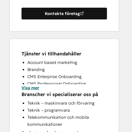
Kontakta företag
Tjänster vi tillhandahåller
Account based marketing
Branding
CMS Enterprise Onboarding
CMS Professional Onboarding
Visa mer
Community Management
Branscher vi specialiserar oss på
Content Creation
Teknik – maskinvara och förvaring
Conversational Marketing
Teknik – programvara
CRM Implementation
Telekommunikation och mobila
CRM Migration
kommunikationer
Custom API Integrations