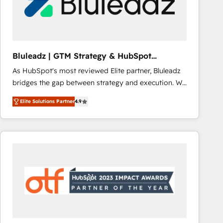
Bluleadz | GTM Strategy & HubSpot
Implementation
As HubSpot's most reviewed Elite partner, Bluleadz
bridges the gap between strategy and execution. We
don't just "set up tools" — we install the GTM
Elite Solutions Partner
4.9
Operating System (GTM OS) to align your leadership
and engineer a portal that drives predictable
revenue velocity. 🚀 GTM Strategy & Alignment
Workshops & Sprints: Identify "Valleys of Death"
stalling growth. Fix your ICP, Math, and Story to stop
"accelerating a mess." ⚙️ Elite Engineering & AI
Scalable Architecture: Zero-technical-debt setup
across all Hubs, validated by our 7 HubSpot
Accreditations. AI-Powered RevOps: Breeze AI,
custom AI agents, and high-integrity migrations for