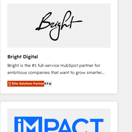
Bright Digital
Bright is the #1 full-service HubSpot partner for
ambitious companies that want to grow smarter.
From HubSpot onboarding, to training, from
Elite Solutions Partner
4.9
developing a new website to lead generation and
digital marketing; we do it all (and with great
results)! In short, our services include: - HubSpot
consultancy: onboarding, training, data migration -
HubSpot development: websites, custom modules,
integrations - Marketing & sales solutions: digital
marketing, advertising, campaigns, content and