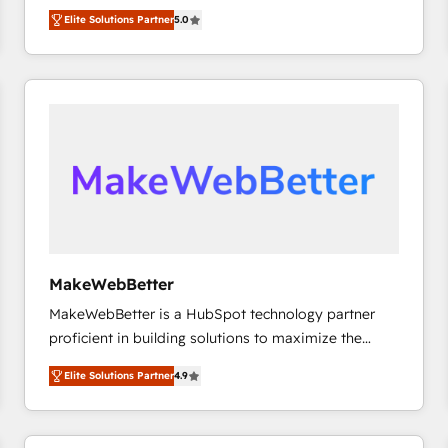
growth. As a triple-accredited HubSpot Solutions
HubSpot’s only Elite Partner with all 8 Accreditations
HubSpot大百科 出版 CRM・AI活用に関するご相談、現
Elite Solutions Partner
5.0
Partner, we specialize in both strategic RevOps
and a 3× Partner of the Year, New Breed turns
状整理の壁打ちなど、構想段階からお気軽にお問い合わ
planning and hands-on technical execution - building
HubSpot into your engine for measurable, durable
せください。
the operational foundation companies need to
growth.
thrive. Industries we specialize in: - Manufacturing -
Healthcare - Financial Services - Managed IT (MSP) -
Franchises - Professional Services - And more! How
we help: ✔️ Full HubSpot implementations and portal
optimization ✔️ Data migrations, CRM architecture,
and reporting foundations ✔️ Custom integrations
and workflow automation ✔️ User adoption
programs, training, and enablement Through project-
MakeWebBetter
based engagements and ongoing RevOps
MakeWebBetter is a HubSpot technology partner
partnerships, we guide organizations through the
proficient in building solutions to maximize the
revenue maturity model - delivering the right
operational efficiency of HubSpot. The fastest-
improvements at the right time so operations
Elite Solutions Partner
4.9
growing tech-enabler & facilitator, MakeWebBetter,
evolve strategically and sustainably as the business
hands you the blend of HubSpot expertise &
grows.
eminent solutions & integrations. Trust us to