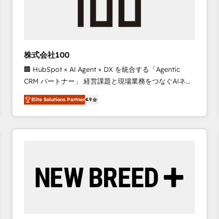
株式会社100
🏢 HubSpot × AI Agent × DX を統合する「Agentic
CRM パートナー」 経営課題と現場業務をつなぐAIネイ
ティブ・エージェンシーとして、HubSpot Eliteの実装
Elite Solutions Partner
4.9
力で顧客フロント業務を再設計します。 💡 100inc は何
をする会社か？ HubSpotを共通基盤に、AIエージェン
トを組み込んだ顧客フロント業務（マーケティング・営
業・CS）を組織全体で設計・実装する日本のAIネイテ
ィブ・エージェンシーです。事業部・グループ会社・部
門が分立する組織で、データと業務プロセスのサイロ化
を、CRMを軸とした全社共通基盤に再構築します。意
思決定者・PMO・現場担当者に並走します。 1️⃣
HubSpot導入・活用支援 顧客データの一元化から、
GTMの見える化・自動化まで。全Hub統合運用、デー