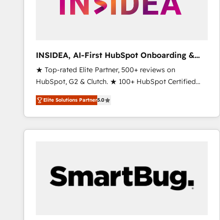
INSIDEA, AI-First HubSpot Onboarding &
RevOps
★ Top-rated Elite Partner, 500+ reviews on
HubSpot, G2 & Clutch. ★ 100+ HubSpot Certified
Experts & Trainers across the team ★ 1,500+
Elite Solutions Partner
5.0
implementations across five continents ★ AI-First,
RevOps-led, Onboarding obsessed ★ Company of
the Year 2024/25 INSIDEA helps growing companies
turn HubSpot into a revenue engine. We onboard
your team, migrate your data, and build AI-powered
workflows that drive adoption from week one, in
your time zone. What we do ➤ Onboarding: Live in
weeks, with workflows built around your business,
not a template. ➤ Migration: Move from any legacy
CRM. Zero downtime, full data integrity. ➤