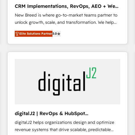
タ品質設計、グループ横断のCRM統合に対応します。
CRM Implementations, RevOps, AEO + Web,
2️⃣ AIエージェント組織構築 営業・マーケティング業務
Demand Gen
New Breed is where go-to-market teams partner to
の一部をAIが自律実行する組織への移行を設計・実装。
unlock growth, scale, and transformation. We help
Breeze・Claude等をHubSpotと連携させ、役割定義・
companies activate HubSpot’s AI-powered
運用ルール・成果指標まで含めて設計します。 3️⃣ 全社
Elite Solutions Partner
5.0
customer platform and operationalize HubSpot’s
DX × AI推進のPMO伴走支援 複数部門をまたぐDX×AI変
Loop Marketing framework through expert-led
革を、構想から実装・定着までPMOとして主導。「設
services, smart agents, and purpose-built apps,
定の代行ではなく、設計の責任」を引き受け、部門横断
tailored to your business. Together, we unlock
の統合・浸透・変革管理を実行します。 ▸ CMS戦略設
results, fast. ⚙️CRM & RevOps: Align all Hubs to your
計・構築：リード獲得・CVR・SEOを前提にした情報設
buyer journey for clean data, scalability, & reporting.
計・導線設計・テンプレート設計をContent Hubで一体
🎯Demand Gen & ABM: Drive pipeline with inbound,
提供。 ▸ 既存CRM・MAからの移行支援：Salesforce・
ABM, AEO, SEO, & paid media that fuel growth. 👩‍💻
Marketo・Pardot等からの移行、カスタム設計、履歴
Web Design: Build high-performing websites with
データ移行と活用設計まで。 ▸ AEO対応：ChatGPT・
UX, messaging, & conversion strategy that drive
Perplexity等のAI検索からの流入・引用を前提にコンテ
results. 🤖AI Strategy: Activate Breeze Agents,
ンツとサイト構造を最適化。 🏆 なぜ100incを選ぶの
digitalJ2 | RevOps & HubSpot
configure HubSpot AI, & maximize AEO with tailored
か？ ✓ HubSpot Eliteパートナー認定 ✓ HubSpotアワ
Implementations
digitalJ2 helps organizations design and optimize
AI services. 🧩Integrations: Extend HubSpot with
ード受賞・HUGリーダー ✓ ISO27001:2022 /
revenue systems that drive scalable, predictable
custom integrations, hosting, & maintenance. As
ISO9001:2015 取得 ✓ 400社以上の導入実績 ✓