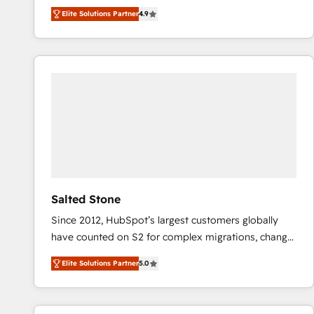
North America. Avec plus de 115 experts en
Elite Solutions Partner
4.9
marketing automation, Growth, Revops, CRM et
webdesign. Markentive is both a consulting firm, a
digital agency and an integrator. With over 115
experts in marketing automation, growth, revops,
CRM and webdesign (We focus on EMEA - USA
customers).
Salted Stone
Since 2012, HubSpot’s largest customers globally
have counted on S2 for complex migrations, change
management, systems integration, and creative
Elite Solutions Partner
5.0
solutions that deliver measurable impact and
transform brand experiences As one of the few full-
service creative agencies in the HubSpot