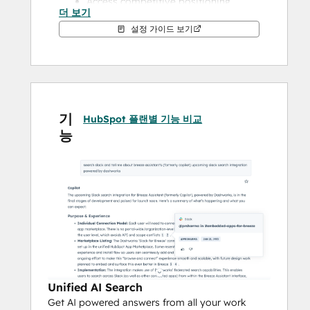
Access competitive positioning 
더 보기
guides and battle cards from your 
설정 가이드 보기
knowledge base
Locate pricing information, contract 
templates, and sales enablement 
materials
Search for case studies and success 
기
stories documented in your 
HubSpot 플랜별 기능 비교
능
knowledge base
For Customer Support:
Instantly retrieve troubleshooting 
guides and step-by-step solutions 
from your help center
Access product documentation to 
answer customer questions 
accurately
Find standard operating procedures 
Unified AI Search
for handling specific support 
Get AI powered answers from all your work