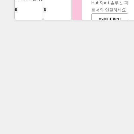
HubSpot 솔루션 파
서를
해 제작된 AI
트너와 연결하세요.
앱
앱
QuickBooks,
생성 웹 콘텐
NetSuite 또는
파트너 찾기
츠.
Xero와 동기화
하세요 — 발생
주의 및 수익
인식 기능 포함