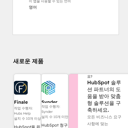
이 앱을 사용할 수 있는 언어
영어
새로운 제품
도움이 더 필요하신가
요?
HubSpot 솔루
션 파트너의 도
움을 받아 맞춤
Finale
Synder
형 솔루션을 구
작업 수행자:
Composer
작업 수행자:
축하세요.
Synder
Hubs Help
모든 비즈니스 요구
설치 수 10개 미만
설치 수 10개 이상
사항에 맞는
HubSpot 청구
HubSpot을 위