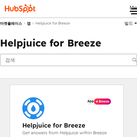
Me
빌드
Helpjuice for Breeze
마켓플레이스
앱
Helpjuice for Breeze
App
Breeze
Helpjuice for Breeze
Get answers from Helpjuice within Breeze