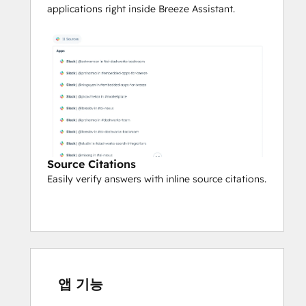
scenarios
applications right inside Breeze Assistant.
Locate FAQs and common issue 
resolutions to speed up ticket 
resolution
For Marketing Teams:
Access brand guidelines, style guides, 
and messaging frameworks
Find product positioning documents 
and value propositions
Retrieve content templates, best 
Source Citations
practices, and marketing playbooks
Easily verify answers with inline source citations.
Search for campaign documentation 
and performance benchmarks
For Operations & Training:
Access onboarding materials and 
training documentation for new team 
앱 기능
members
Find process documentation and 