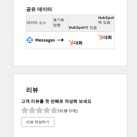
workflow guides
공유 데이터
Locate compliance procedures and 
HubSpot
regulatory guidelines
동기화
에 있음
데이터 소스
방향
Retrieve internal policies and 
HubSpot에 있음
standard operating procedures
대화
Messages
대화
Instead of switching between HubSpot and 
your Helpjuice knowledge base, simply ask 
Breeze Assistant to find the documentation 
you need. Get instant answers with direct 
links to the full articles in Helpjuice.
리뷰
Transform your company's documented 
knowledge into an instantly searchable 
고객 리뷰를 첫 번째로 작성해 보세요
resource, making every team member 
(리뷰 0개)
more efficient and informed—all without 
leaving HubSpot.
리뷰 작성하기