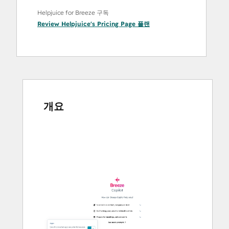
Helpjuice for Breeze 구독
Review Helpjuice's Pricing Page
플랜
개요
다
른
항
목
을
보
려
면
화