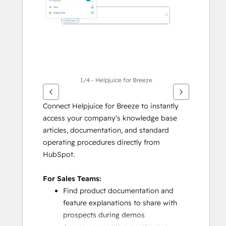
살
표
키
를
사
용
하
1/4 - Helpjuice for Breeze
십
시
Connect Helpjuice for Breeze to instantly 
오.
access your company's knowledge base 
articles, documentation, and standard 
operating procedures directly from 
HubSpot.
For Sales Teams:
Find product documentation and 
feature explanations to share with 
prospects during demos