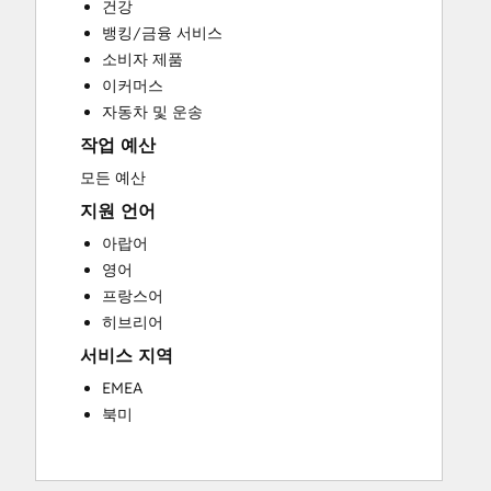
건강
HubSpot Onboarding
뱅킹/금융 서비스
Paid Advertising
소비자 제품
Programmable Automation
이커머스
Public Relations
자동차 및 운송
Social Media
작업 예산
Video Production
Website Design
모든 예산
Website Development
지원 언어
Website Migration
아랍어
영어
프랑스어
히브리어
서비스 지역
EMEA
북미