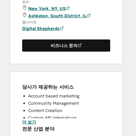
위치
New York, NY, US
Ashkelon, South District, IL
웹사이트
Digital Shepherds
비즈니스 문의
당사가 제공하는 서비스
Account based marketing
Community Management
Content Creation
Custom API Integrations
더 보기
Email Marketing
전문 산업 분야
Full Inbound Marketing Services