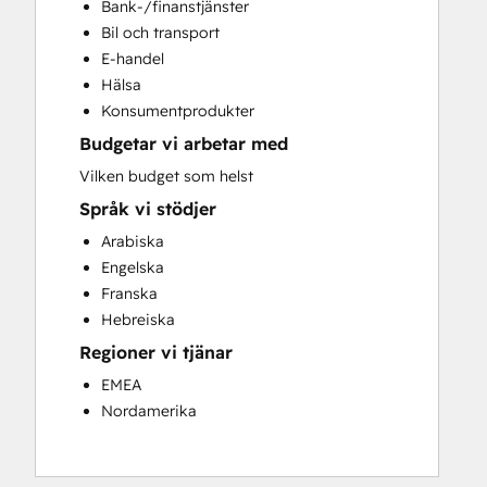
Bank-/finanstjänster
HubSpot Onboarding
Bil och transport
Paid Advertising
E-handel
Programmable Automation
Hälsa
Public Relations
Konsumentprodukter
Social Media
Budgetar vi arbetar med
Video Production
Website Design
Vilken budget som helst
Website Development
Språk vi stödjer
Website Migration
Arabiska
Engelska
Franska
Hebreiska
Regioner vi tjänar
EMEA
Nordamerika