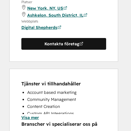
Platser
New York, NY, US
Ashkelon, South District, IL
Webbplats
Digital Shepherds
Kontakta företag
Tjänster vi tillhandahåller
Account based marketing
Community Management
Content Creation
Custom API Integrations
Visa mer
Email Marketing
Branscher vi specialiserar oss på
Full Inbound Marketing Services