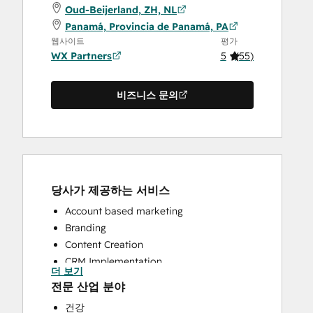
Oud-Beijerland, ZH, NL
Panamá, Provincia de Panamá, PA
웹사이트
평가
WX Partners
5
(
55
)
비즈니스 문의
당사가 제공하는 서비스
Account based marketing
Branding
Content Creation
CRM Implementation
더 보기
CRM Migration
전문 산업 분야
Custom API Integrations
건강
Email Marketing