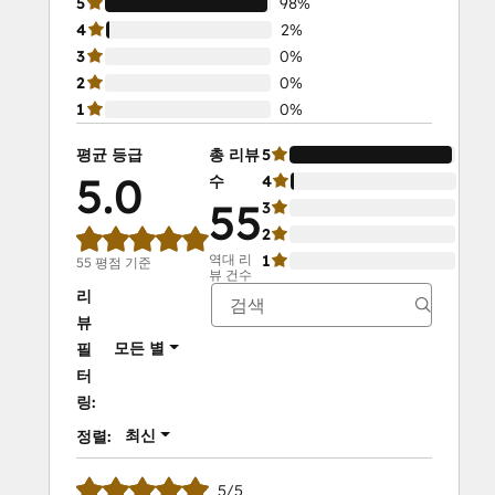
5
98%
4
2%
3
0%
2
0%
1
0%
평균 등급
총 리뷰
5
98
5.0
수
4
2%
55
3
0%
2
0%
역대 리
1
0%
55 평점 기준
뷰 건수
리
뷰
모든 별
필
터
링:
최신
정렬:
5/5