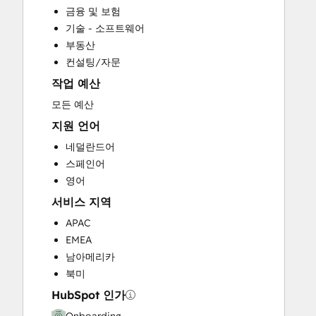
금융 및 보험
Full Inbound Marketing Services
기술 - 소프트웨어
Help Desk Implementation
부동산
HubSpot Onboarding
컨설팅/자문
Knowledge Base Development
작업 예산
Paid Advertising
Programmable Automation
모든 예산
Sales and Marketing Alignment
지원 언어
Sales Coaching and Training
네덜란드어
Sales Enablement
스페인어
Search Engine Optimization
영어
Website Design
서비스 지역
Website Development
Website Migration
APAC
EMEA
남아메리카
북미
HubSpot 인가
Onboarding