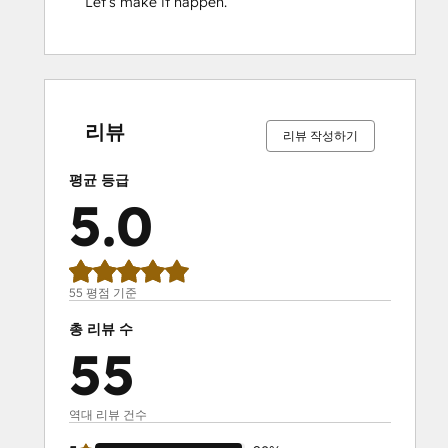
Let’s make it happen.
0%
0%
0%
2%
98%
0%
0%
0%
2%
98%
완
완
완
완
완
완
완
완
완
완
료
료
료
료
료
료
료
료
료
료
리뷰
리뷰 작성하기
평균 등급
5.0
55 평점 기준
총 리뷰 수
55
역대 리뷰 건수