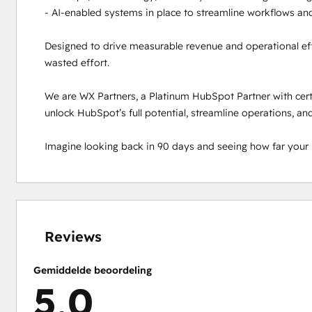
- AI-enabled systems in place to streamline workflows and
Designed to drive measurable revenue and operational eff
wasted effort. 

We are WX Partners, a Platinum HubSpot Partner with certi
unlock HubSpot’s full potential, streamline operations, and
Imagine looking back in 90 days and seeing how far your
0%
0%
0%
2%
98%
voltooid
voltooid
voltooid
voltooid
voltooid
Reviews
Gemiddelde beoordeling
5,0