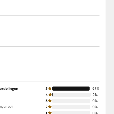
ordelingen
5
98%
4
2%
3
0%
ingen ooit
2
0%
1
0%