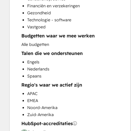
Email Marketing
Financiën en verzekeringen
Full Inbound Marketing Services
Gezondheid
Help Desk Implementation
Technologie - software
HubSpot Onboarding
Vastgoed
Knowledge Base Development
Budgetten waar we mee werken
Paid Advertising
Programmable Automation
Alle budgetten
Sales and Marketing Alignment
Talen die we ondersteunen
Sales Coaching and Training
Engels
Sales Enablement
Nederlands
Search Engine Optimization
Spaans
Website Design
Regio's waar we actief zijn
Website Development
Website Migration
APAC
EMEA
Noord-Amerika
Zuid-Amerika
HubSpot-accreditaties