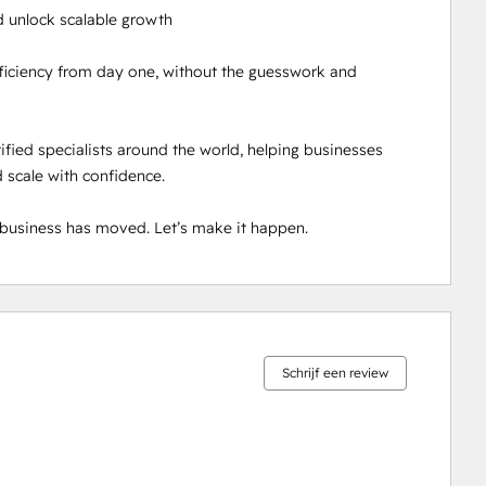
 unlock scalable growth

iciency from day one, without the guesswork and 
fied specialists around the world, helping businesses 
 scale with confidence.

 business has moved. Let’s make it happen.
0%
0%
0%
2%
98%
voltooid
voltooid
voltooid
voltooid
voltooid
Schrijf een review