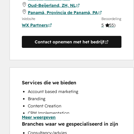
Oud-Beijerland, ZH, NL
Panamá, Provincia de Panamá, PA
Website
Beoordeling
WX Partners
5
(
55
)
Contact opnemen met het bedrijf
Services die we bieden
Account based marketing
Branding
Content Creation
CRM Implementation
Meer weergeven
CRM Migration
Branches waar we gespecialiseerd in zijn
Custom API Integrations
Consultancy/advies