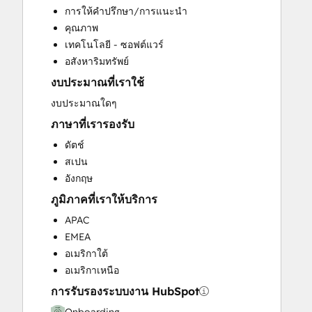
การให้คำปรึกษา/การแนะนำ
Full Inbound Marketing Services
คุณภาพ
Help Desk Implementation
เทคโนโลยี - ซอฟต์แวร์
HubSpot Onboarding
อสังหาริมทรัพย์
Knowledge Base Development
งบประมาณที่เราใช้
Paid Advertising
Programmable Automation
งบประมาณใดๆ
Sales and Marketing Alignment
ภาษาที่เรารองรับ
Sales Coaching and Training
ดัตช์
Sales Enablement
สเปน
Search Engine Optimization
อังกฤษ
Website Design
ภูมิภาคที่เราให้บริการ
Website Development
Website Migration
APAC
EMEA
อเมริกาใต้
อเมริกาเหนือ
การรับรองระบบงาน HubSpot
Onboarding