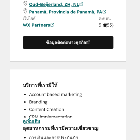
Oud-Beijerland, ZH, NL
Panamá, Provincia de Panamá, PA
เว็บไซต์
คะแนน
WX Partners
5
(
55
)
ข้อมูลติดต่อทางธุรกิจ
บริการที่เรามีให้
Account based marketing
Branding
Content Creation
CRM Implementation
ดูเพิ่มเติม
CRM Migration
อุตสาหกรรมที่เรามีความเชี่ยวชาญ
Custom API Integrations
การเงินและการประกันภัย
Email Marketing