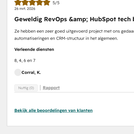
5/5
26 mrt. 2026
Geweldig RevOps &amp; HubSpot tech 
Ze hebben een zeer goed uitgevoerd project met ons gedaan
automatiseringen en CRM-structuur in het algemeen.
Verleende diensten
8, 4, 6 en 7
Corral, K.
Rapport
Nuttig (0)
Bekijk alle beoordelingen van klanten