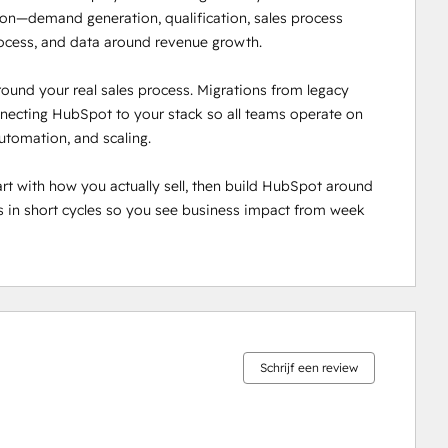
ion—demand generation, qualification, sales process 
ocess, and data around revenue growth.

nd your real sales process. Migrations from legacy 
onnecting HubSpot to your stack so all teams operate on 
utomation, and scaling.

t with how you actually sell, then build HubSpot around 
 in short cycles so you see business impact from week 
0%
0%
0%
0%
100%
voltooid
voltooid
voltooid
voltooid
voltooid
Schrijf een review