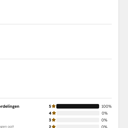
ordelingen
5
100%
4
0%
3
0%
ngen ooit
2
0%