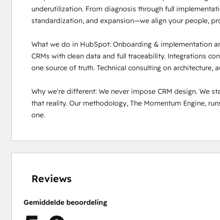
underutilization. From diagnosis through full implementat
standardization, and expansion—we align your people, pr
What we do in HubSpot: Onboarding & implementation arou
CRMs with clean data and full traceability. Integrations c
one source of truth. Technical consulting on architecture, a
Why we're different: We never impose CRM design. We star
that reality. Our methodology, The Momentum Engine, runs
one.
0%
0%
0%
0%
100%
voltooid
voltooid
voltooid
voltooid
voltooid
Reviews
Gemiddelde beoordeling