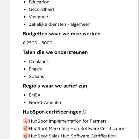
Education
Customer Marketing
Gezondheid
Email Marketing
Vastgoed
Full Inbound Marketing Services
Zakelijke diensten - algemeen
Paid Advertising
Budgetten waar we mee werken
Programmable Automation
Sales and Marketing Alignment
€ 2500 - 5000
Sales Enablement
Talen die we ondersteunen
Search Engine Optimization
Catalaans
Social Media
Engels
Video Production
Spaans
Regio's waar we actief zijn
EMEA
Noord-Amerika
HubSpot-certificeringen
HubSpot Implementation for Partners
HubSpot Marketing Hub Software Certification
HubSpot Sales Hub Software Certification