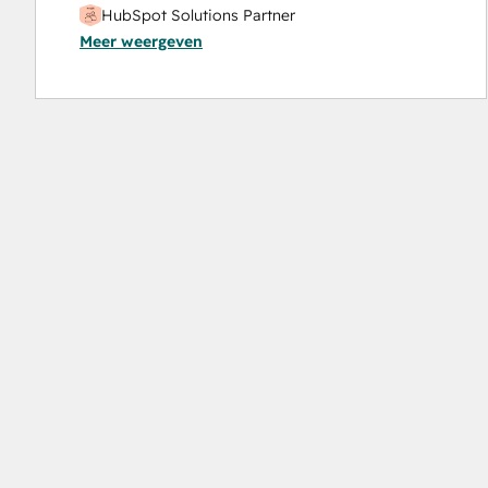
HubSpot Solutions Partner
Meer weergeven
Inbound Marketing
Inbound Sales
Revenue Operations