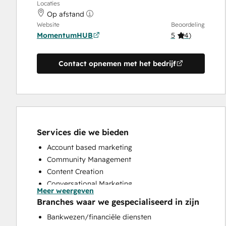
Locaties
Op afstand
Website
Beoordeling
MomentumHUB
5
(
4
)
Contact opnemen met het bedrijf
Services die we bieden
Account based marketing
Community Management
Content Creation
Conversational Marketing
Meer weergeven
CRM Implementation
Branches waar we gespecialiseerd in zijn
CRM Migration
Bankwezen/financiële diensten
Custom API Integrations