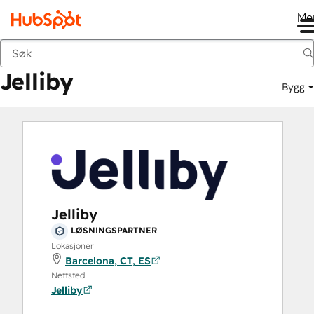
Me
Jelliby
Markedsted
Løsningspartnere
Jelliby
Bygg
Jelliby
LØSNINGSPARTNER
Lokasjoner
Barcelona, CT, ES
Nettsted
Jelliby