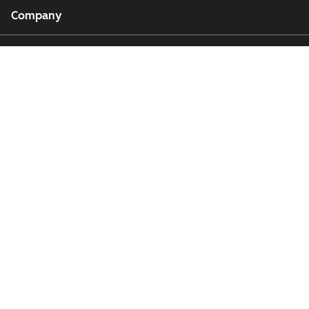
Company
Customers
Partners
Copyright © 2026 HubSpot, Inc.
Legal Center
Privacy Policy
Security