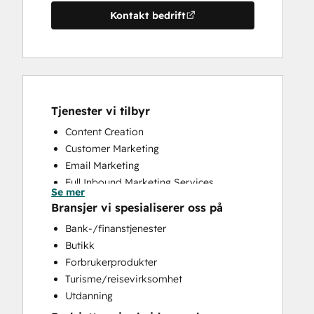
Kontakt bedrift
Tjenester vi tilbyr
Content Creation
Customer Marketing
Email Marketing
Full Inbound Marketing Services
Se mer
HubSpot Onboarding
Bransjer vi spesialiserer oss på
Social Media
Bank-/finanstjenester
Website Design
Butikk
Website Development
Forbrukerprodukter
Turisme/reisevirksomhet
Utdanning