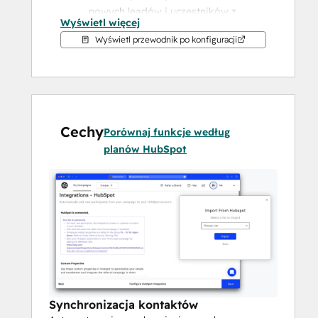
nowych leadów i uczestników z 
Wyświetl więcej
kampanii Viral Loops do HubSpot 
Wyświetl przewodnik po konfiguracji
jako kontaktów.
Mapowanie pól niestandardowych
: 
Mapowanie niestandardowych pól z 
kampanii Viral Loops do 
odpowiednich pól w HubSpot, 
Cechy
zapewniając przechwycenie 
Porównaj funkcje według
wszystkich istotnych danych.
planów HubSpot
Zautomatyzowane przepływy 
pracy
: Korzystaj z automatyzacji 
przepływu pracy HubSpot, aby 
pielęgnować potencjalnych klientów i 
angażować uczestników w oparciu o 
ich interakcje z kampaniami.
Segmentacja i targetowanie
: 
Segmentuj kontakty na podstawie 
aktywności w kampanii i kieruj do 
Synchronizacja kontaktów