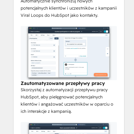
nich spersonalizowane działania 
Automatycznie synchronizuj nowych
marketingowe w HubSpot.
potencjalnych klientów i uczestników z kampanii
Analityka i raportowanie
: Śledź 
Viral Loops do HubSpot jako kontakty.
wydajność kampanii Viral Loops i 
mierz ich wpływ bezpośrednio w 
narzędziach analitycznych HubSpot.
Ta integracja usprawnia działania 
marketingowe, łącząc możliwości 
marketingu polecającego Viral Loops z 
potężnymi narzędziami CRM i 
automatyzacji marketingu HubSpot.
Zautomatyzowane przepływy pracy
Skorzystaj z automatyzacji przepływu pracy
HubSpot, aby pielęgnować potencjalnych
klientów i angażować uczestników w oparciu o
ich interakcje z kampanią.