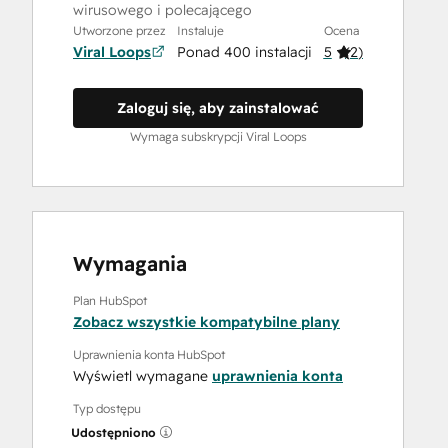
wirusowego i polecającego
Utworzone przez
Instaluje
Ocena
Viral Loops
Ponad 400 instalacji
5
(
2
)
Zaloguj się, aby zainstalować
Wymaga subskrypcji Viral Loops
Wymagania
Plan HubSpot
Zobacz wszystkie kompatybilne plany
Uprawnienia konta HubSpot
Wyświetl wymagane
uprawnienia konta
Typ dostępu
Udostępniono