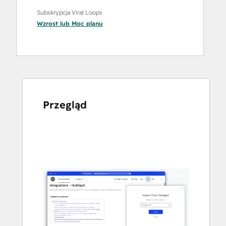
Subskrypcja Viral Loops
Wzrost
lub
Moc
planu
Przegląd
Użyj
klawiszy
strzałek,
aby
przeglądać
inne
elementy