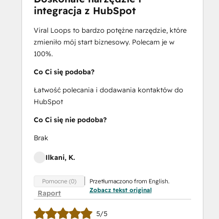
integracja z HubSpot
Viral Loops to bardzo potężne narzędzie, które
zmieniło mój start biznesowy. Polecam je w
100%.
Co Ci się podoba?
Łatwość polecania i dodawania kontaktów do
HubSpot
Co Ci się nie podoba?
Brak
Ilkani, K.
Przetłumaczono from English.
Pomocne (0)
Zobacz tekst original
Raport
5/5