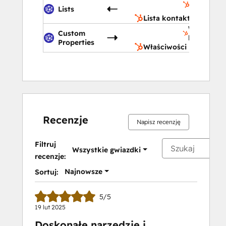
Lists
kontaktó
Lista kontaktów
Właściwoś
Custom
kontaktu
Properties
Właściwości kontaktu
Recenzje
Napisz recenzję
Filtruj
Wszystkie gwiazdki
recenzje:
Najnowsze
Sortuj:
5/5
19 lut 2025
Doskonałe narzędzie i