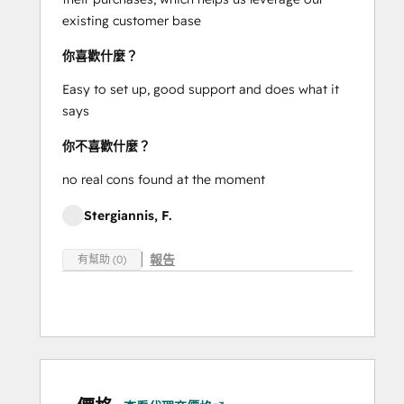
existing customer base
你喜歡什麼？
Easy to set up, good support and does what it
says
你不喜歡什麼？
no real cons found at the moment
Stergiannis, F.
報告
有幫助 (0)