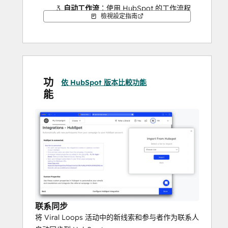
自动工作流
：使用 HubSpot 的工作流程
檢視設定指南
自动化来培养潜在客户，并根据活动参
与者的互动情况与其互动。
细分和定位
：根据营销活动对联系人进
行细分，并在 HubSpot 中针对他们开展
个性化营销活动。
功
分析和报告
：直接在 HubSpot 的分析工
依 HubSpot 版本比較功能
能
具中跟踪 Viral Loops 营销活动的绩效
并衡量其影响。
这种集成将 Viral Loops 的推荐营销功能与 
HubSpot 强大的 CRM 和营销自动化工具相结
合，从而简化了营销工作。
联系同步
将 Viral Loops 活动中的新线索和参与者作为联系人