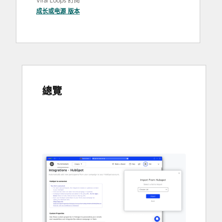
Viral Loops 訂閱
成长
或
电源
版本
總覽
使
用
方
向
鍵
查
看
其
他
項