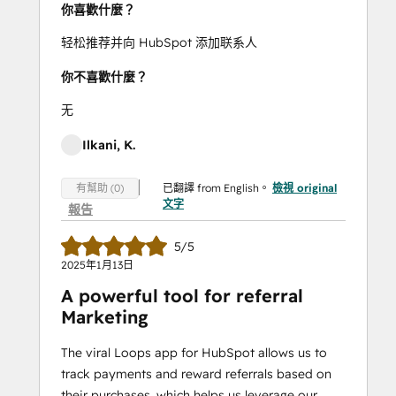
你喜歡什麼？
轻松推荐并向 HubSpot 添加联系人
你不喜歡什麼？
无
Ilkani, K.
已翻譯 from English。
檢視 original
有幫助 (0)
文字
報告
5/5
2025年1月13日
A powerful tool for referral
Marketing
The viral Loops app for HubSpot allows us to
track payments and reward referrals based on
their purchases, which helps us leverage our