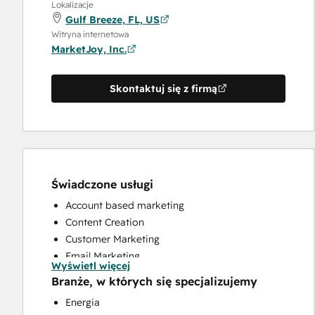
Lokalizacje
Gulf Breeze, FL, US
Witryna internetowa
MarketJoy, Inc.
Skontaktuj się z firmą
Świadczone usługi
Account based marketing
Content Creation
Customer Marketing
Email Marketing
Wyświetl więcej
Full Inbound Marketing Services
Branże, w których się specjalizujemy
HubSpot Onboarding
Energia
Sales and Marketing Alignment