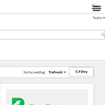
Menu
Twórz
na
Filtry
Sortuj według:
Trafność