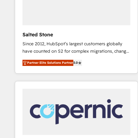
Salted Stone
Since 2012, HubSpot’s largest customers globally
have counted on S2 for complex migrations, change
management, systems integration, and creative
Partner Elite Solutions Partner
5.0
solutions that deliver measurable impact and
transform brand experiences As one of the few full-
service creative agencies in the HubSpot
ecosystem, we blend strategy, technology, & award-
winning design to build scalable, globally
regionalized HubSpot websites, integrated
marketing campaigns, & RevOps frameworks that
fuel long-term success We connect the entire
customer lifecycle through seamless integrations,
ensure long-term adoption with change-