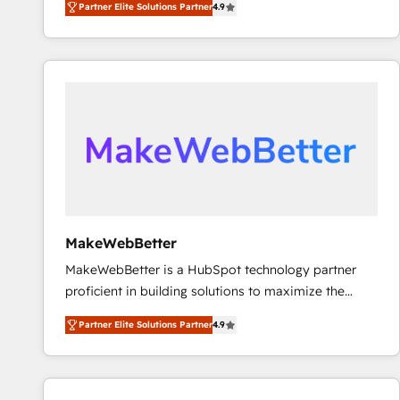
Partner Elite Solutions Partner
4.9
marketing automation, Growth, Revops, CRM et
webdesign. Markentive is both a consulting firm, a
digital agency and an integrator. With over 115
experts in marketing automation, growth, revops,
CRM and webdesign (We focus on EMEA - USA
customers).
MakeWebBetter
MakeWebBetter is a HubSpot technology partner
proficient in building solutions to maximize the
operational efficiency of HubSpot. The fastest-
Partner Elite Solutions Partner
4.9
growing tech-enabler & facilitator, MakeWebBetter,
hands you the blend of HubSpot expertise &
eminent solutions & integrations. Trust us to
streamline your HubSpot experience. 🚀HubSpot