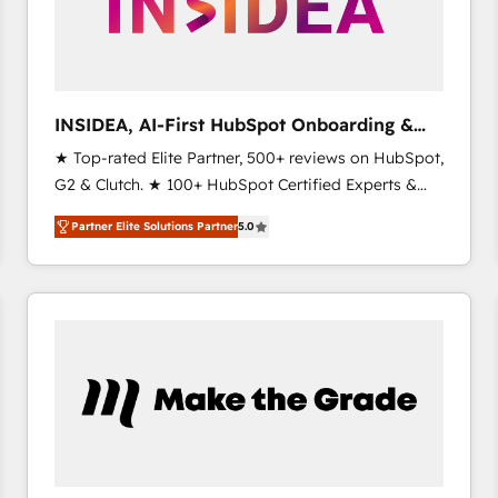
INSIDEA, AI-First HubSpot Onboarding &
RevOps
★ Top-rated Elite Partner, 500+ reviews on HubSpot,
G2 & Clutch. ★ 100+ HubSpot Certified Experts &
Trainers across the team ★ 1,500+ implementations
Partner Elite Solutions Partner
5.0
across five continents ★ AI-First, RevOps-led,
Onboarding obsessed ★ Company of the Year
2024/25 INSIDEA helps growing companies turn
HubSpot into a revenue engine. We onboard your
team, migrate your data, and build AI-powered
workflows that drive adoption from week one, in
your time zone. What we do ➤ Onboarding: Live in
weeks, with workflows built around your business,
not a template. ➤ Migration: Move from any legacy
CRM. Zero downtime, full data integrity. ➤