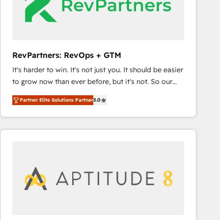
RevPartners: RevOps + GTM
It's harder to win. It's not just you. It should be easier
to grow now than ever before, but it's not. So our
focus is serving you, the person responsible for the
Partner Elite Solutions Partner
5.0
revenue number. We do that by bridging the gap
where agencies fail: combining GTM strategy with
technical execution to solve the right problem at the
right time, with the right solution. We don’t just
implement your CRM. We engineer revenue
outcomes for the GTM owner on HubSpot. We Build
Different Because We're Built Different: - Secure:
Soc2 compliant 🛡️ - Onboarding: Implementations
starting from $1,5k - Clay: Elite Studio Solutions
Partner 🤝 - Global: 75+ RPers across five continents