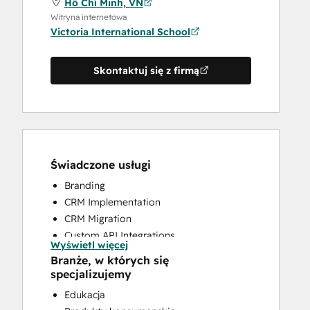
Hồ Chí Minh, VN
Witryna internetowa
Victoria International School
Skontaktuj się z firmą
Świadczone usługi
Branding
CRM Implementation
CRM Migration
Custom API Integrations
Wyświetl więcej
Customer Marketing
Branże, w których się
Paid Advertising
specjalizujemy
Programmable Automation
Edukacja
Sales and Marketing Alignment