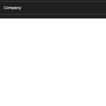
Company
Customers
Partners
Copyright © 2026 HubSpot, Inc.
Legal Center
Privacy Policy
Security